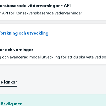
ensbaserade vädervarningar - API
r API för Konsekvensbaserade vädervarningar
Forskning och utveckling
er och varningar
 och avancerad modellutveckling för att du ska veta vad s
e länkar
Lär dig mer