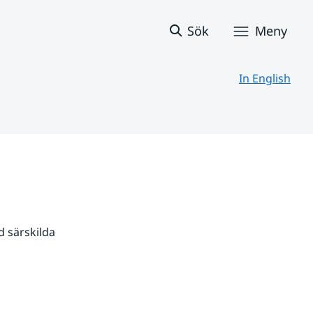
Sök
Meny
In English
 särskilda 