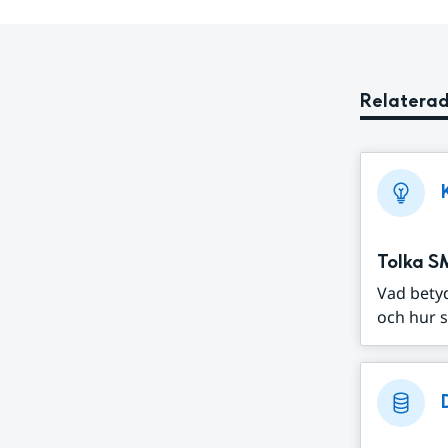
Relaterad
Tolka S
Vad bety
och hur s