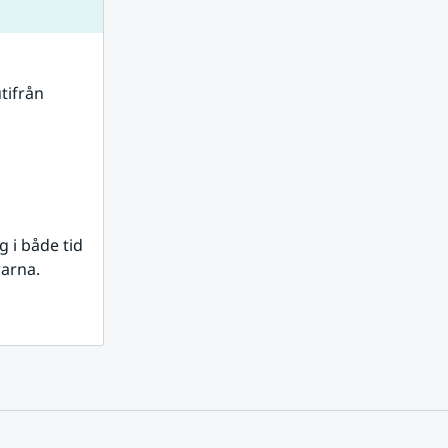
tifrån 
i både tid 
rarna.