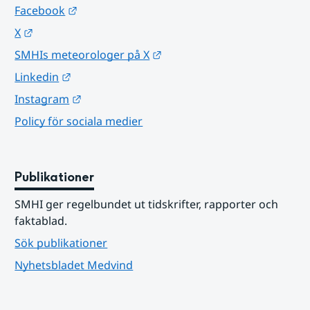
Länk till annan webbplats.
Facebook
Länk till annan webbplats.
X
Länk till annan webbplats.
SMHIs meteorologer på X
Länk till annan webbplats.
Linkedin
Länk till annan webbplats.
Instagram
Policy för sociala medier
Publikationer
SMHI ger regelbundet ut tidskrifter, rapporter och 
faktablad.
Sök publikationer
Nyhetsbladet Medvind