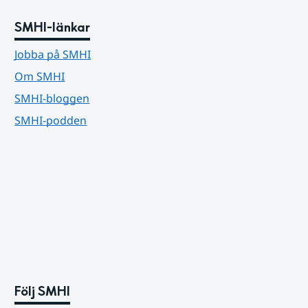
SMHI-länkar
Jobba på SMHI
Om SMHI
SMHI-bloggen
SMHI-podden
Följ SMHI