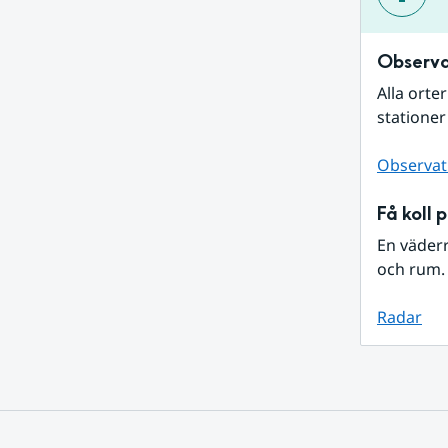
Observa
Alla orte
stationer
Observat
Få koll 
En väder
och rum. 
Radar