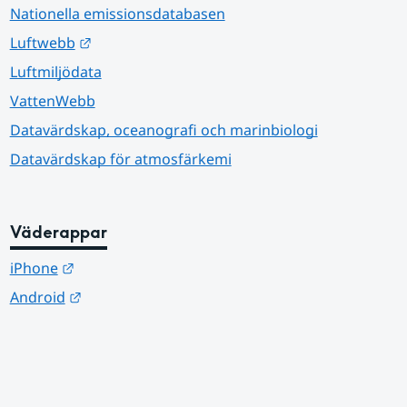
Nationella emissionsdatabasen
Länk till annan webbplats.
Luftwebb
Luftmiljödata
VattenWebb
Datavärdskap, oceanografi och marinbiologi
Datavärdskap för atmosfärkemi
Väderappar
Länk till annan webbplats.
iPhone
Länk till annan webbplats.
Android