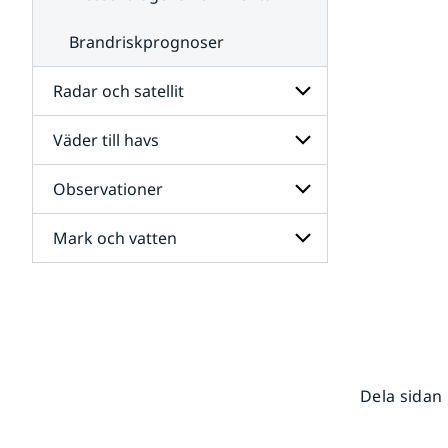
Brandriskprognoser
Radar och satellit
Väder till havs
Undersidor
för
Radar
Observationer
Undersidor
och
för
satellit
Väder
Mark och vatten
Undersidor
till
för
havs
Observationer
Undersidor
för
Mark
och
vatten
Dela sidan