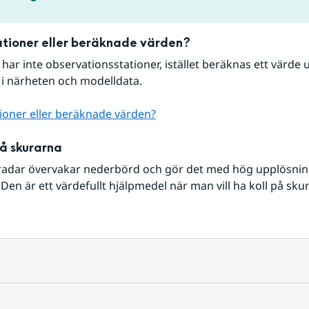
tioner eller beräknade värden?
r har inte observationsstationer, istället beräknas ett värde u
 i närheten och modelldata.
ioner eller beräknade värden?
på skurarna
radar övervakar nederbörd och gör det med hög upplösning 
Den är ett värdefullt hjälpmedel när man vill ha koll på sku