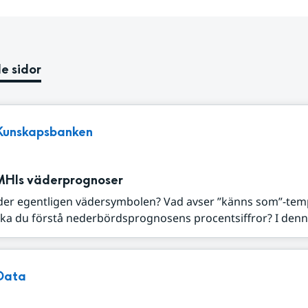
e sidor
Kunskapsbanken
MHIs väderprognoser
der egentligen vädersymbolen? Vad avser ”känns som”-tem
ka du förstå nederbördsprognosens procentsiffror? I denna
Data