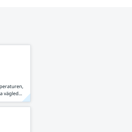
peraturen,
 vägled...