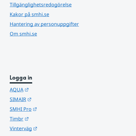
Tillgänglighetsredogörelse
Kakor på smhi.se
Hantering av personuppgifter
Om smhi.se
Logga in
Länk till annan webbplats.
AQUA
Länk till annan webbplats.
SIMAIR
Länk till annan webbplats.
SMHI Pro
Länk till annan webbplats.
Timbr
Länk till annan webbplats.
Vinterväg