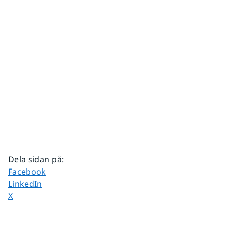
Dela sidan på
:
Dela sidan på
Facebook
Dela sidan på
LinkedIn
Dela sidan på
X