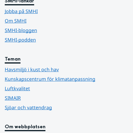
SMHI-länkar
Jobba på SMHI
Om SMHI
SMHI-bloggen
SMHI-podden
Teman
Havsmiljö i kust och hav
Kunskapscentrum för klimatanpassning
Luftkvalitet
SIMAIR
Sjöar och vattendrag
Om webbplatsen