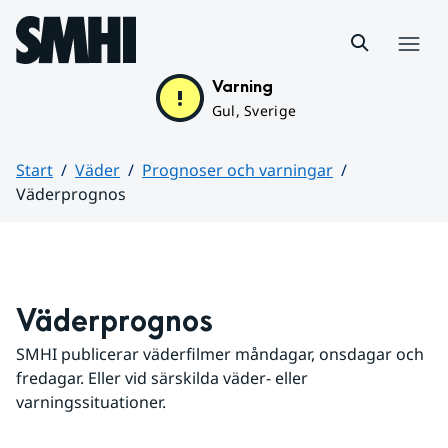
Hoppa till sidans innehåll
Meny
Varning
Gul, Sverige
Start
Väder
Prognoser och varningar
Väderprognos
Huvudinnehåll
Väderprognos
SMHI publicerar väderfilmer måndagar, onsdagar och 
fredagar. Eller vid särskilda väder- eller 
varningssituationer.