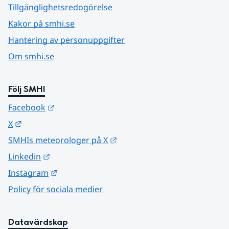
Tillgänglighetsredogörelse
Kakor på smhi.se
Hantering av personuppgifter
Om smhi.se
Följ SMHI
Länk till annan webbplats.
Facebook
Länk till annan webbplats.
X
Länk till annan webbplats.
SMHIs meteorologer på X
Länk till annan webbplats.
Linkedin
Länk till annan webbplats.
Instagram
Policy för sociala medier
Datavärdskap