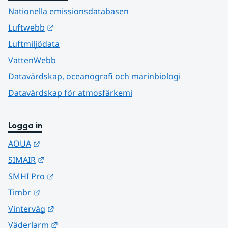
Nationella emissionsdatabasen
Länk till annan webbplats.
Luftwebb
Luftmiljödata
VattenWebb
Datavärdskap, oceanografi och marinbiologi
Datavärdskap för atmosfärkemi
Logga in
Länk till annan webbplats.
AQUA
Länk till annan webbplats.
SIMAIR
Länk till annan webbplats.
SMHI Pro
Länk till annan webbplats.
Timbr
Länk till annan webbplats.
Vinterväg
Länk till annan webbplats.
Väderlarm