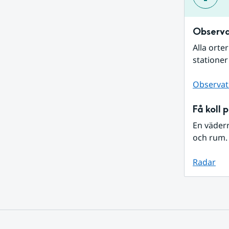
Observa
Alla orte
stationer
Observat
Få koll 
En väder
och rum. 
Radar