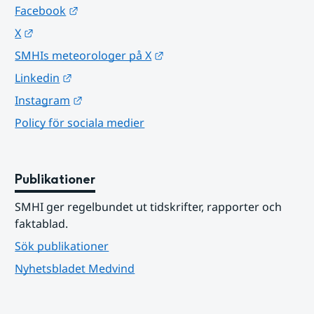
Länk till annan webbplats.
Facebook
Länk till annan webbplats.
X
Länk till annan webbplats.
SMHIs meteorologer på X
Länk till annan webbplats.
Linkedin
Länk till annan webbplats.
Instagram
Policy för sociala medier
Publikationer
SMHI ger regelbundet ut tidskrifter, rapporter och 
faktablad.
Sök publikationer
Nyhetsbladet Medvind