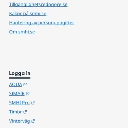
Tillgänglighetsredogörelse
Kakor på smhi.se
Hantering av personuppgifter
Om smhi.se
Logga in
Länk till annan webbplats.
AQUA
Länk till annan webbplats.
SIMAIR
Länk till annan webbplats.
SMHI Pro
Länk till annan webbplats.
Timbr
Länk till annan webbplats.
Vinterväg