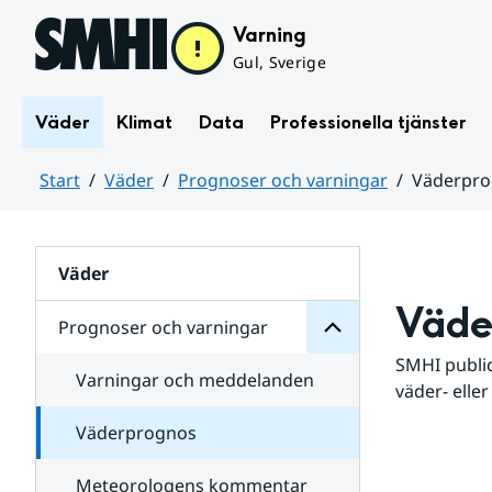
Hoppa till sidans innehåll
Varning
Gul, Sverige
Väder
Klimat
Data
Professionella tjänster
Start
Väder
Prognoser och varningar
Väderpr
varningar
och
Huvudinnehåll
Prognoser
för
Undersidor
Väder
Väde
Prognoser och varningar
SMHI public
Varningar och meddelanden
väder- eller
Väderprognos
Meteorologens kommentar