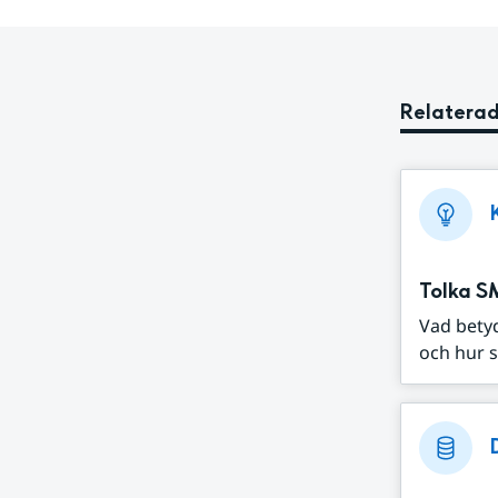
Relaterad
Tolka S
Vad bety
och hur s