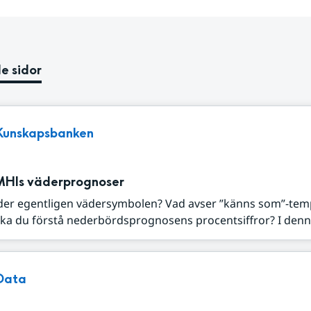
e sidor
Kunskapsbanken
MHIs väderprognoser
der egentligen vädersymbolen? Vad avser ”känns som”-tem
ka du förstå nederbördsprognosens procentsiffror? I denna
Data