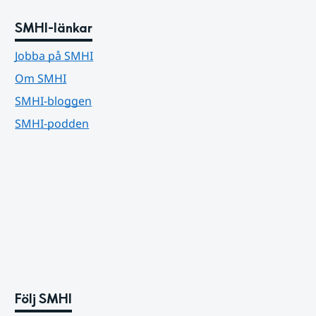
SMHI-länkar
Jobba på SMHI
Om SMHI
SMHI-bloggen
SMHI-podden
Följ SMHI