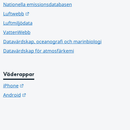
Nationella emissionsdatabasen
Länk till annan webbplats.
Luftwebb
Luftmiljödata
VattenWebb
Datavärdskap, oceanografi och marinbiologi
Datavärdskap för atmosfärkemi
Väderappar
Länk till annan webbplats.
iPhone
Länk till annan webbplats.
Android