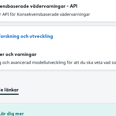
ensbaserade vädervarningar - API
r API för Konsekvensbaserade vädervarningar
Forskning och utveckling
er och varningar
 och avancerad modellutveckling för att du ska veta vad s
e länkar
Lär dig mer