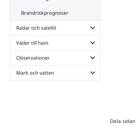
Brandriskprognoser
Radar och satellit
Väder till havs
Undersidor
för
Radar
Observationer
Undersidor
och
för
satellit
Väder
Mark och vatten
Undersidor
till
för
havs
Observationer
Undersidor
för
Mark
och
vatten
Dela sidan