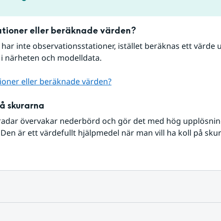
tioner eller beräknade värden?
r har inte observationsstationer, istället beräknas ett värde u
 i närheten och modelldata.
ioner eller beräknade värden?
på skurarna
radar övervakar nederbörd och gör det med hög upplösning 
Den är ett värdefullt hjälpmedel när man vill ha koll på sku