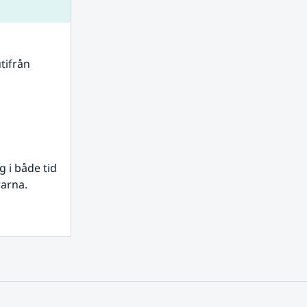
tifrån 
i både tid 
rarna.