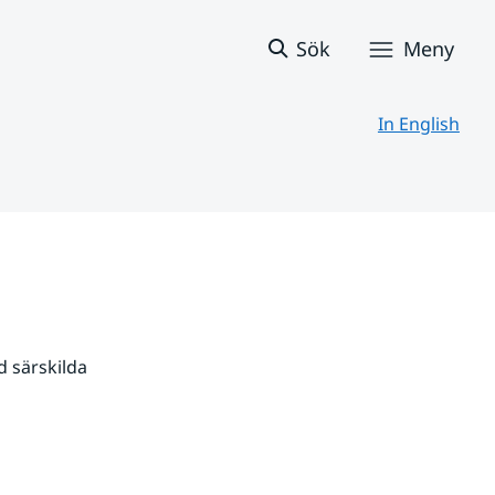
Sök
Meny
In English
 särskilda 