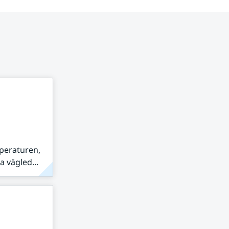
peraturen,
 vägled...