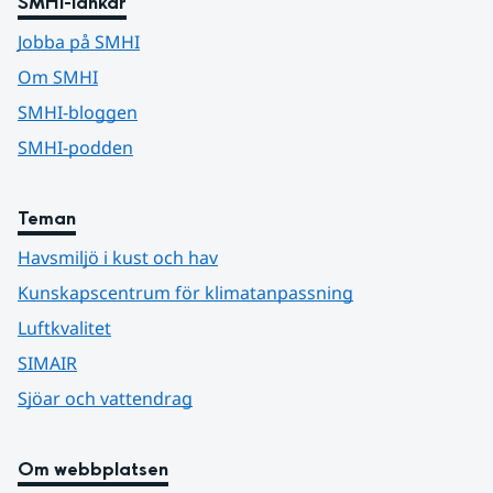
SMHI-länkar
Jobba på SMHI
Om SMHI
SMHI-bloggen
SMHI-podden
Teman
Havsmiljö i kust och hav
Kunskapscentrum för klimatanpassning
Luftkvalitet
SIMAIR
Sjöar och vattendrag
Om webbplatsen