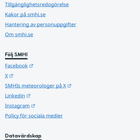
Tillgänglighetsredogörelse
Kakor på smhi.se
Hantering av personuppgifter
Om smhi.se
Följ SMHI
Länk till annan webbplats.
Facebook
Länk till annan webbplats.
X
Länk till annan webbplats.
SMHIs meteorologer på X
Länk till annan webbplats.
Linkedin
Länk till annan webbplats.
Instagram
Policy för sociala medier
Datavärdskap