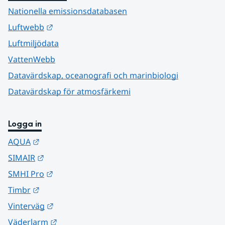
Nationella emissionsdatabasen
Länk till annan webbplats.
Luftwebb
Luftmiljödata
VattenWebb
Datavärdskap, oceanografi och marinbiologi
Datavärdskap för atmosfärkemi
Logga in
Länk till annan webbplats.
AQUA
Länk till annan webbplats.
SIMAIR
Länk till annan webbplats.
SMHI Pro
Länk till annan webbplats.
Timbr
Länk till annan webbplats.
Vinterväg
Länk till annan webbplats.
Väderlarm