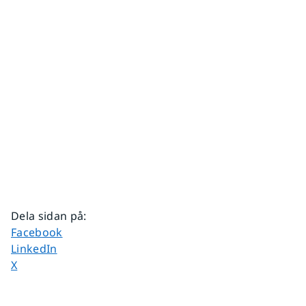
Dela sidan på
:
Dela sidan på
Facebook
Dela sidan på
LinkedIn
Dela sidan på
X