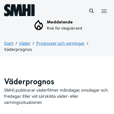
Hoppa till sidans innehåll
Meny
Meddelande
Risk för skogsbrand
Start
Väder
Prognoser och varningar
Väderprognos
Huvudinnehåll
Väderprognos
SMHI publicerar väderfilmer måndagar, onsdagar och 
fredagar. Eller vid särskilda väder- eller 
varningssituationer.