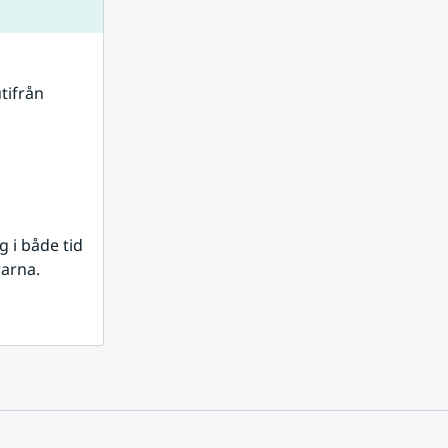
tifrån 
i både tid 
rarna.