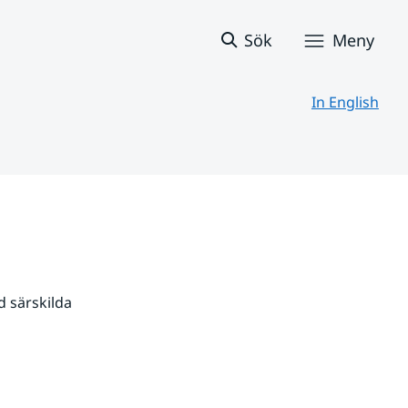
Sök
Meny
In English
 särskilda 