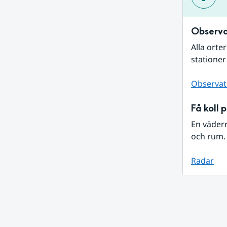
Observa
Alla orte
stationer
Observat
Få koll 
En väder
och rum. 
Radar