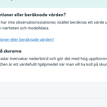
tioner eller beräknade värden?
r har inte observationsstationer, istället beräknas ett värde u
 i närheten och modelldata.
ioner eller beräknade värden?
på skurarna
radar övervakar nederbörd och gör det med hög upplösning 
Den är ett värdefullt hjälpmedel när man vill ha koll på sku