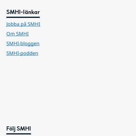
SMHI-länkar
Jobba på SMHI
Om SMHI
SMHI-bloggen
SMHI-podden
Följ SMHI