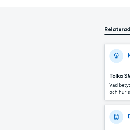
Relaterad
Tolka S
Vad bety
och hur s