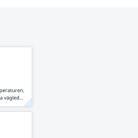
peraturen,
 vägled...