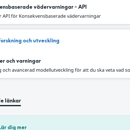
ensbaserade vädervarningar - API
r API för Konsekvensbaserade vädervarningar
Forskning och utveckling
er och varningar
 och avancerad modellutveckling för att du ska veta vad s
e länkar
Lär dig mer