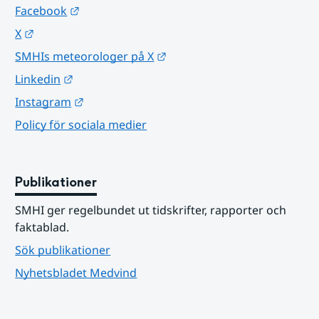
Länk till annan webbplats.
Facebook
Länk till annan webbplats.
X
Länk till annan webbplats.
SMHIs meteorologer på X
Länk till annan webbplats.
Linkedin
Länk till annan webbplats.
Instagram
Policy för sociala medier
Publikationer
SMHI ger regelbundet ut tidskrifter, rapporter och 
faktablad.
Sök publikationer
Nyhetsbladet Medvind