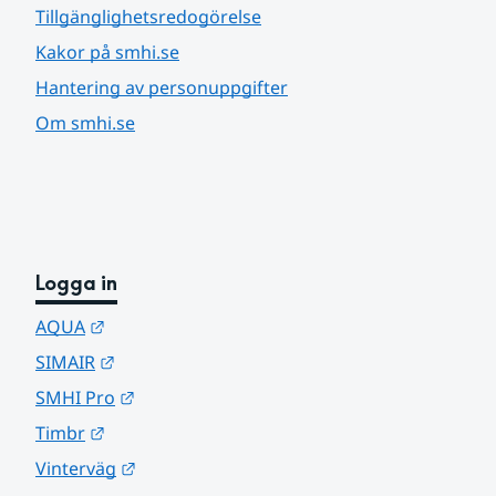
Tillgänglighetsredogörelse
Kakor på smhi.se
Hantering av personuppgifter
Om smhi.se
Logga in
Länk till annan webbplats.
AQUA
Länk till annan webbplats.
SIMAIR
Länk till annan webbplats.
SMHI Pro
Länk till annan webbplats.
Timbr
Länk till annan webbplats.
Vinterväg