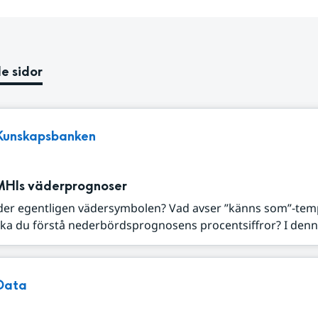
e sidor
Kunskapsbanken
MHIs väderprognoser
der egentligen vädersymbolen? Vad avser ”känns som”-tem
ka du förstå nederbördsprognosens procentsiffror? I denna
Data