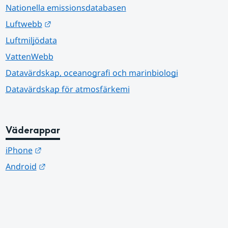
Nationella emissionsdatabasen
Länk till annan webbplats.
Luftwebb
Luftmiljödata
VattenWebb
Datavärdskap, oceanografi och marinbiologi
Datavärdskap för atmosfärkemi
Väderappar
Länk till annan webbplats.
iPhone
Länk till annan webbplats.
Android