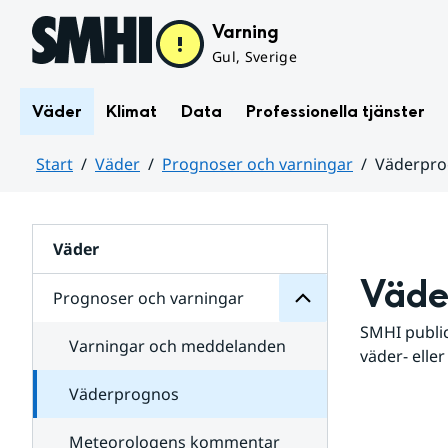
Hoppa till sidans innehåll
Varning
Gul, Sverige
Väder
Klimat
Data
Professionella tjänster
Start
Väder
Prognoser och varningar
Väderpr
varningar
och
Huvudinnehåll
Prognoser
för
Undersidor
Väder
Väde
Prognoser och varningar
SMHI public
Varningar och meddelanden
väder- eller
Väderprognos
Meteorologens kommentar