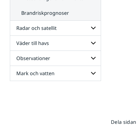
Brandriskprognoser
Radar och satellit
Väder till havs
Undersidor
för
Radar
Observationer
Undersidor
och
för
satellit
Väder
Mark och vatten
Undersidor
till
för
havs
Observationer
Undersidor
för
Mark
och
vatten
Dela sidan