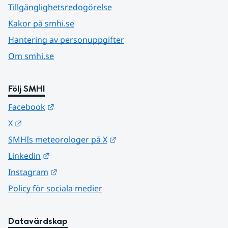
Tillgänglighetsredogörelse
Kakor på smhi.se
Hantering av personuppgifter
Om smhi.se
Följ SMHI
Länk till annan webbplats.
Facebook
Länk till annan webbplats.
X
Länk till annan webbplats.
SMHIs meteorologer på X
Länk till annan webbplats.
Linkedin
Länk till annan webbplats.
Instagram
Policy för sociala medier
Datavärdskap