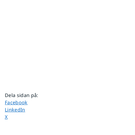
Dela sidan på
:
Dela sidan på
Facebook
Dela sidan på
LinkedIn
Dela sidan på
X