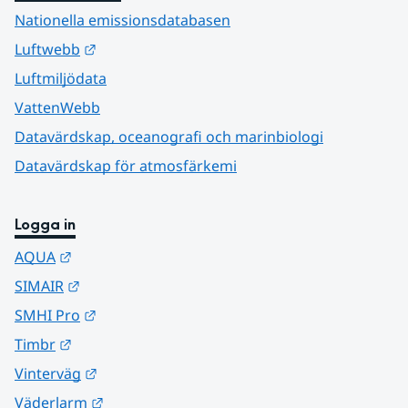
Nationella emissionsdatabasen
Länk till annan webbplats.
Luftwebb
Luftmiljödata
VattenWebb
Datavärdskap, oceanografi och marinbiologi
Datavärdskap för atmosfärkemi
Logga in
Länk till annan webbplats.
AQUA
Länk till annan webbplats.
SIMAIR
Länk till annan webbplats.
SMHI Pro
Länk till annan webbplats.
Timbr
Länk till annan webbplats.
Vinterväg
Länk till annan webbplats.
Väderlarm