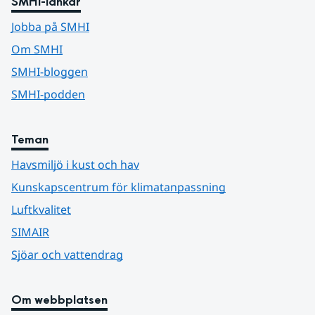
SMHI-länkar
Jobba på SMHI
Om SMHI
SMHI-bloggen
SMHI-podden
Teman
Havsmiljö i kust och hav
Kunskapscentrum för klimatanpassning
Luftkvalitet
SIMAIR
Sjöar och vattendrag
Om webbplatsen