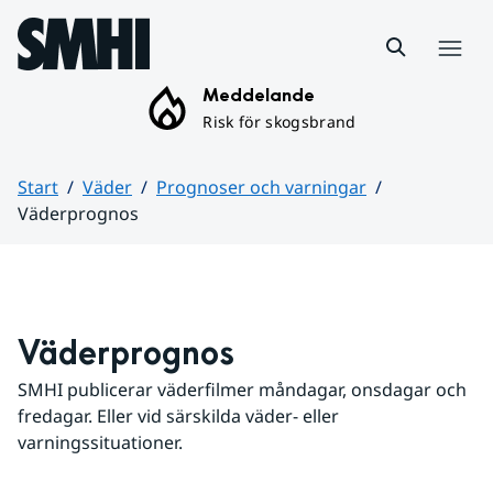
Hoppa till sidans innehåll
Meny
Meddelande
Risk för skogsbrand
Start
Väder
Prognoser och varningar
Väderprognos
Huvudinnehåll
Väderprognos
SMHI publicerar väderfilmer måndagar, onsdagar och 
fredagar. Eller vid särskilda väder- eller 
varningssituationer.