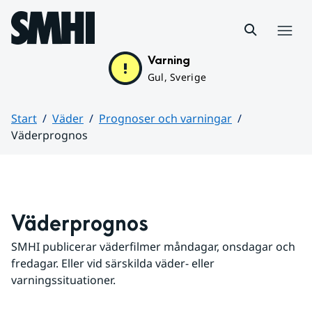
Hoppa till sidans innehåll
Meny
Varning
Gul, Sverige
Start
Väder
Prognoser och varningar
Väderprognos
Huvudinnehåll
Väderprognos
SMHI publicerar väderfilmer måndagar, onsdagar och 
fredagar. Eller vid särskilda väder- eller 
varningssituationer.