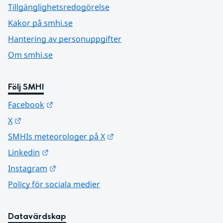
Tillgänglighetsredogörelse
Kakor på smhi.se
Hantering av personuppgifter
Om smhi.se
Följ SMHI
Länk till annan webbplats.
Facebook
Länk till annan webbplats.
X
Länk till annan webbplats.
SMHIs meteorologer på X
Länk till annan webbplats.
Linkedin
Länk till annan webbplats.
Instagram
Policy för sociala medier
Datavärdskap