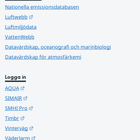
Nationella emissionsdatabasen
Länk till annan webbplats.
Luftwebb
Luftmiljödata
VattenWebb
Datavärdskap, oceanografi och marinbiologi
Datavärdskap för atmosfärkemi
Logga in
Länk till annan webbplats.
AQUA
Länk till annan webbplats.
SIMAIR
Länk till annan webbplats.
SMHI Pro
Länk till annan webbplats.
Timbr
Länk till annan webbplats.
Vinterväg
Länk till annan webbplats.
Väderlarm