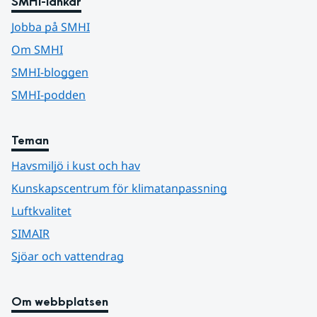
SMHI-länkar
Jobba på SMHI
Om SMHI
SMHI-bloggen
SMHI-podden
Teman
Havsmiljö i kust och hav
Kunskapscentrum för klimatanpassning
Luftkvalitet
SIMAIR
Sjöar och vattendrag
Om webbplatsen