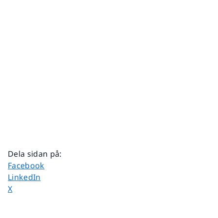
Dela sidan på
:
Dela sidan på
Facebook
Dela sidan på
LinkedIn
Dela sidan på
X