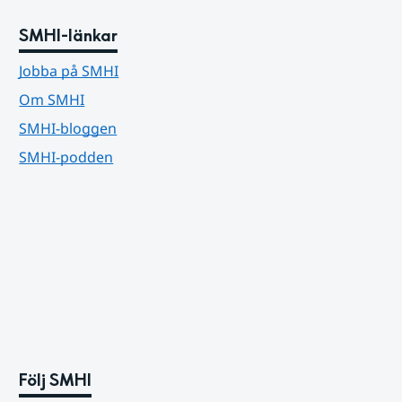
SMHI-länkar
Jobba på SMHI
Om SMHI
SMHI-bloggen
SMHI-podden
Följ SMHI