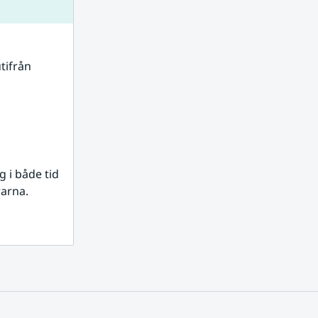
tifrån 
i både tid 
rarna.