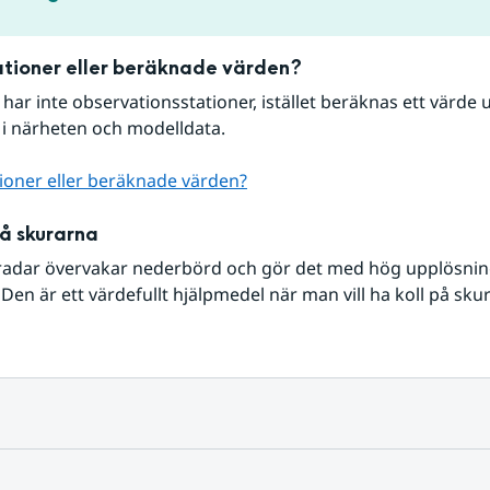
tioner eller beräknade värden?
r har inte observationsstationer, istället beräknas ett värde u
 i närheten och modelldata.
ioner eller beräknade värden?
på skurarna
radar övervakar nederbörd och gör det med hög upplösning 
Den är ett värdefullt hjälpmedel när man vill ha koll på sku