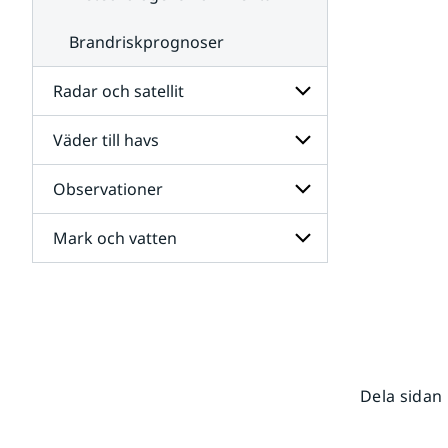
Brandriskprognoser
Radar och satellit
Väder till havs
Undersidor
för
Radar
Observationer
Undersidor
och
för
satellit
Väder
Mark och vatten
Undersidor
till
för
havs
Observationer
Undersidor
för
Mark
och
vatten
Dela sidan