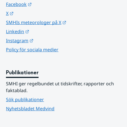
Länk till annan webbplats.
Facebook
Länk till annan webbplats.
X
Länk till annan webbplats.
SMHIs meteorologer på X
Länk till annan webbplats.
Linkedin
Länk till annan webbplats.
Instagram
Policy för sociala medier
Publikationer
SMHI ger regelbundet ut tidskrifter, rapporter och 
faktablad.
Sök publikationer
Nyhetsbladet Medvind