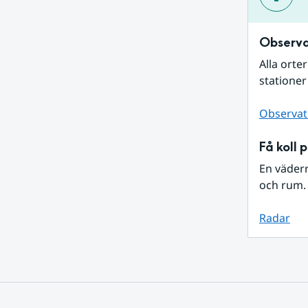
Observa
Alla orte
stationer
Observat
Få koll 
En väder
och rum. 
Radar