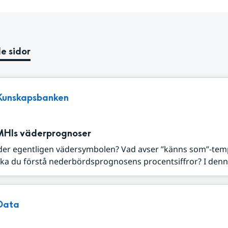
e sidor
Kunskapsbanken
MHIs väderprognoser
der egentligen vädersymbolen? Vad avser ”känns som”-tem
ka du förstå nederbördsprognosens procentsiffror? I denna
Data