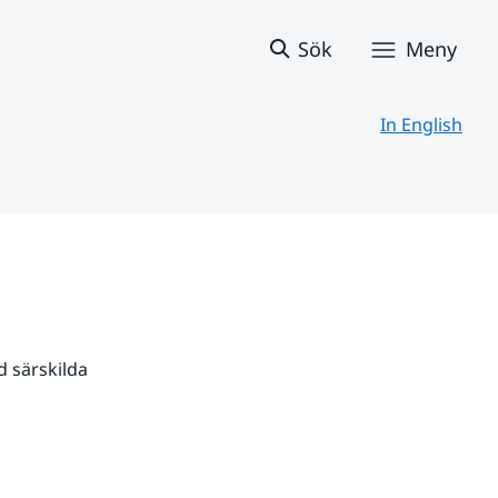
Sök
Meny
In English
 särskilda 