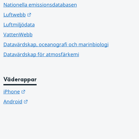
Nationella emissionsdatabasen
Länk till annan webbplats.
Luftwebb
Luftmiljödata
VattenWebb
Datavärdskap, oceanografi och marinbiologi
Datavärdskap för atmosfärkemi
Väderappar
Länk till annan webbplats.
iPhone
Länk till annan webbplats.
Android