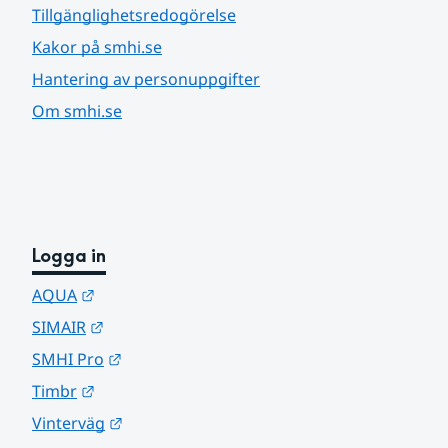
Tillgänglighetsredogörelse
Kakor på smhi.se
Hantering av personuppgifter
Om smhi.se
Logga in
Länk till annan webbplats.
AQUA
Länk till annan webbplats.
SIMAIR
Länk till annan webbplats.
SMHI Pro
Länk till annan webbplats.
Timbr
Länk till annan webbplats.
Vinterväg