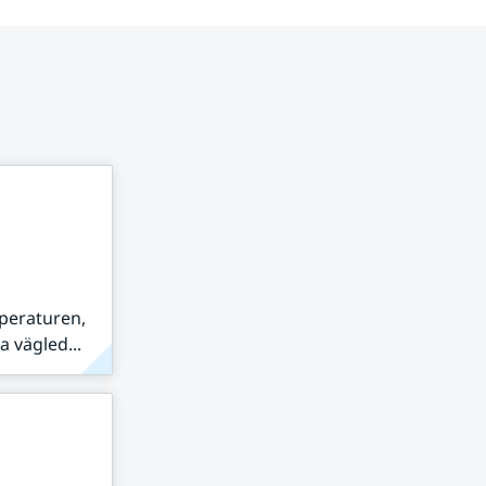
peraturen,
 vägled...