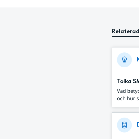
Relaterad
Tolka S
Vad bety
och hur s