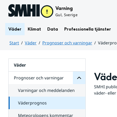
Hoppa till sidans innehåll
Varning
Gul, Sverige
Väder
Klimat
Data
Professionella tjänster
Start
Väder
Prognoser och varningar
Väderpr
varningar
och
Huvudinnehåll
Prognoser
för
Undersidor
Väder
Väde
Prognoser och varningar
SMHI public
Varningar och meddelanden
väder- eller
Väderprognos
Meteorologens kommentar