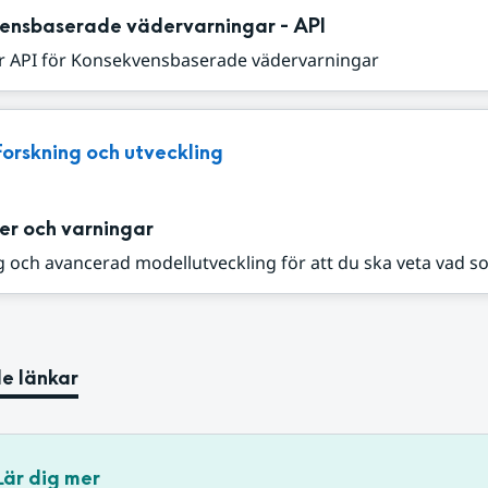
ensbaserade vädervarningar - API
r API för Konsekvensbaserade vädervarningar
Forskning och utveckling
er och varningar
 och avancerad modellutveckling för att du ska veta vad s
e länkar
Lär dig mer