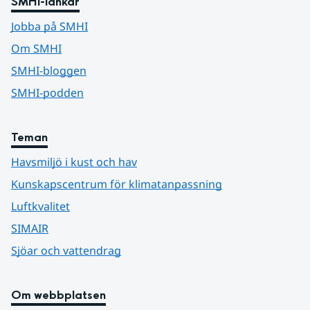
SMHI-länkar
Jobba på SMHI
Om SMHI
SMHI-bloggen
SMHI-podden
Teman
Havsmiljö i kust och hav
Kunskapscentrum för klimatanpassning
Luftkvalitet
SIMAIR
Sjöar och vattendrag
Om webbplatsen