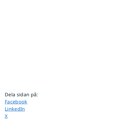
Dela sidan på
:
Dela sidan på
Facebook
Dela sidan på
LinkedIn
Dela sidan på
X