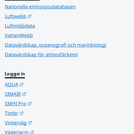
Nationella emissionsdatabasen
Länk till annan webbplats.
Luftwebb
Luftmiljödata
VattenWebb
Datavärdskap, oceanografi och marinbiologi
Datavärdskap för atmosfärkemi
Logga in
Länk till annan webbplats.
AQUA
Länk till annan webbplats.
SIMAIR
Länk till annan webbplats.
SMHI Pro
Länk till annan webbplats.
Timbr
Länk till annan webbplats.
Vinterväg
Länk till annan webbplats.
Väderlarm