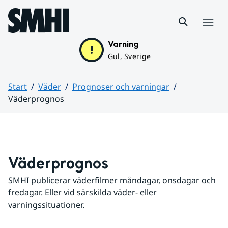
Hoppa till sidans innehåll
Meny
Varning
Gul, Sverige
Start
Väder
Prognoser och varningar
Väderprognos
Huvudinnehåll
Väderprognos
SMHI publicerar väderfilmer måndagar, onsdagar och 
fredagar. Eller vid särskilda väder- eller 
varningssituationer.