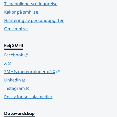
Tillgänglighetsredogörelse
Kakor på smhi.se
Hantering av personuppgifter
Om smhi.se
Följ SMHI
Länk till annan webbplats.
Facebook
Länk till annan webbplats.
X
Länk till annan webbplats.
SMHIs meteorologer på X
Länk till annan webbplats.
Linkedin
Länk till annan webbplats.
Instagram
Policy för sociala medier
Datavärdskap