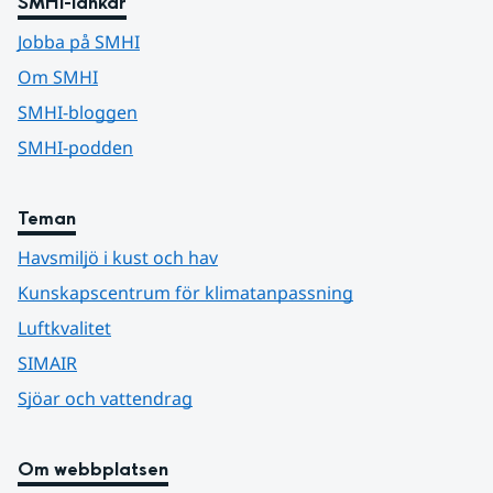
SMHI-länkar
Jobba på SMHI
Om SMHI
SMHI-bloggen
SMHI-podden
Teman
Havsmiljö i kust och hav
Kunskapscentrum för klimatanpassning
Luftkvalitet
SIMAIR
Sjöar och vattendrag
Om webbplatsen