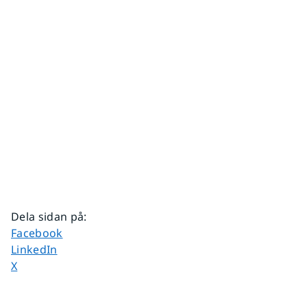
Dela sidan på
:
Dela sidan på
Facebook
Dela sidan på
LinkedIn
Dela sidan på
X