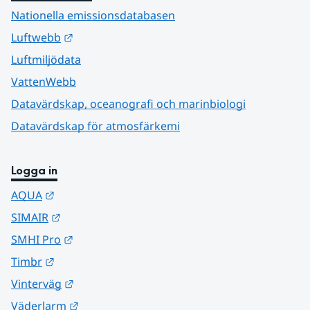
Nationella emissionsdatabasen
Länk till annan webbplats.
Luftwebb
Luftmiljödata
VattenWebb
Datavärdskap, oceanografi och marinbiologi
Datavärdskap för atmosfärkemi
Logga in
Länk till annan webbplats.
AQUA
Länk till annan webbplats.
SIMAIR
Länk till annan webbplats.
SMHI Pro
Länk till annan webbplats.
Timbr
Länk till annan webbplats.
Vinterväg
Länk till annan webbplats.
Väderlarm