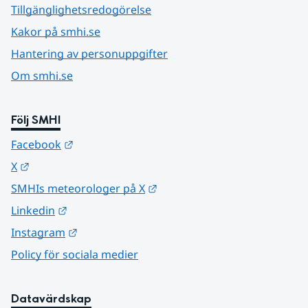
Tillgänglighetsredogörelse
Kakor på smhi.se
Hantering av personuppgifter
Om smhi.se
Följ SMHI
Länk till annan webbplats.
Facebook
Länk till annan webbplats.
X
Länk till annan webbplats.
SMHIs meteorologer på X
Länk till annan webbplats.
Linkedin
Länk till annan webbplats.
Instagram
Policy för sociala medier
Datavärdskap