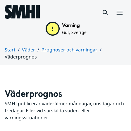
Hoppa till sidans innehåll
Meny
Varning
Gul, Sverige
Start
Väder
Prognoser och varningar
Väderprognos
Huvudinnehåll
Väderprognos
SMHI publicerar väderfilmer måndagar, onsdagar och 
fredagar. Eller vid särskilda väder- eller 
varningssituationer.