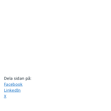
Dela sidan på
:
Dela sidan på
Facebook
Dela sidan på
LinkedIn
Dela sidan på
X