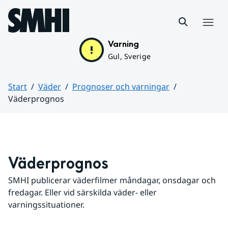
Hoppa till sidans innehåll
Meny
Varning
Gul, Sverige
Start
Väder
Prognoser och varningar
Väderprognos
Huvudinnehåll
Väderprognos
SMHI publicerar väderfilmer måndagar, onsdagar och 
fredagar. Eller vid särskilda väder- eller 
varningssituationer.