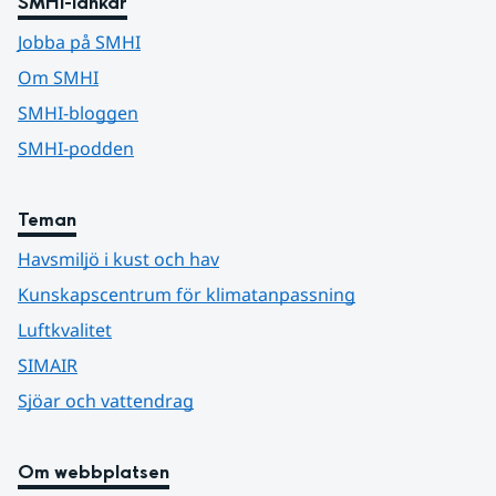
SMHI-länkar
Jobba på SMHI
Om SMHI
SMHI-bloggen
SMHI-podden
Teman
Havsmiljö i kust och hav
Kunskapscentrum för klimatanpassning
Luftkvalitet
SIMAIR
Sjöar och vattendrag
Om webbplatsen