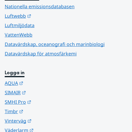
Nationella emissionsdatabasen
Länk till annan webbplats.
Luftwebb
Luftmiljödata
VattenWebb
Datavärdskap, oceanografi och marinbiologi
Datavärdskap för atmosfärkemi
Logga in
Länk till annan webbplats.
AQUA
Länk till annan webbplats.
SIMAIR
Länk till annan webbplats.
SMHI Pro
Länk till annan webbplats.
Timbr
Länk till annan webbplats.
Vinterväg
Länk till annan webbplats.
Väderlarm