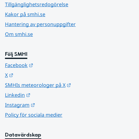
Tillgänglighetsredogörelse
Kakor på smhi.se
Hantering av personuppgifter
Om smhi.se
Följ SMHI
Länk till annan webbplats.
Facebook
Länk till annan webbplats.
X
Länk till annan webbplats.
SMHIs meteorologer på X
Länk till annan webbplats.
Linkedin
Länk till annan webbplats.
Instagram
Policy för sociala medier
Datavärdskap