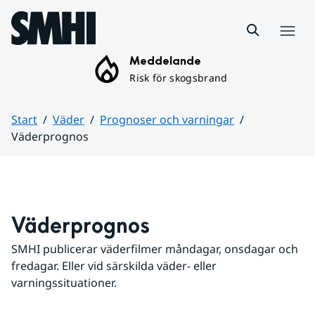
Hoppa till sidans innehåll
Meny
Meddelande
Risk för skogsbrand
Start
Väder
Prognoser och varningar
Väderprognos
Huvudinnehåll
Väderprognos
SMHI publicerar väderfilmer måndagar, onsdagar och 
fredagar. Eller vid särskilda väder- eller 
varningssituationer.