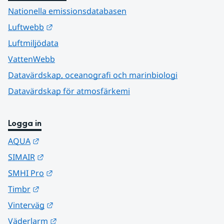
Nationella emissionsdatabasen
Länk till annan webbplats.
Luftwebb
Luftmiljödata
VattenWebb
Datavärdskap, oceanografi och marinbiologi
Datavärdskap för atmosfärkemi
Logga in
Länk till annan webbplats.
AQUA
Länk till annan webbplats.
SIMAIR
Länk till annan webbplats.
SMHI Pro
Länk till annan webbplats.
Timbr
Länk till annan webbplats.
Vinterväg
Länk till annan webbplats.
Väderlarm