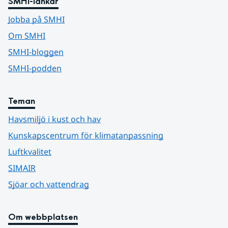
SMHI-länkar
Jobba på SMHI
Om SMHI
SMHI-bloggen
SMHI-podden
Teman
Havsmiljö i kust och hav
Kunskapscentrum för klimatanpassning
Luftkvalitet
SIMAIR
Sjöar och vattendrag
Om webbplatsen