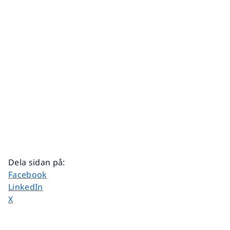
Dela sidan på
:
Dela sidan på
Facebook
Dela sidan på
LinkedIn
Dela sidan på
X