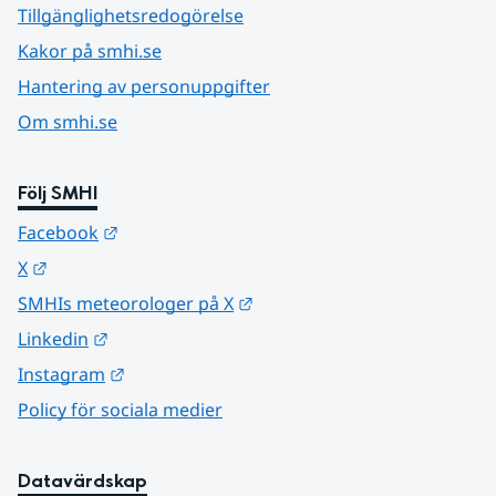
Tillgänglighetsredogörelse
Kakor på smhi.se
Hantering av personuppgifter
Om smhi.se
Följ SMHI
Länk till annan webbplats.
Facebook
Länk till annan webbplats.
X
Länk till annan webbplats.
SMHIs meteorologer på X
Länk till annan webbplats.
Linkedin
Länk till annan webbplats.
Instagram
Policy för sociala medier
Datavärdskap