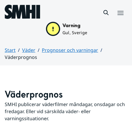
Hoppa till sidans innehåll
Meny
Varning
Gul, Sverige
Start
Väder
Prognoser och varningar
Väderprognos
Huvudinnehåll
Väderprognos
SMHI publicerar väderfilmer måndagar, onsdagar och 
fredagar. Eller vid särskilda väder- eller 
varningssituationer.