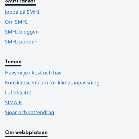
SMHI-länkar
Jobba på SMHI
Om SMHI
SMHI-bloggen
SMHI-podden
Teman
Havsmiljö i kust och hav
Kunskapscentrum för klimatanpassning
Luftkvalitet
SIMAIR
Sjöar och vattendrag
Om webbplatsen