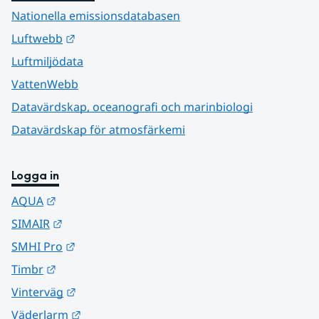
Nationella emissionsdatabasen
Länk till annan webbplats.
Luftwebb
Luftmiljödata
VattenWebb
Datavärdskap, oceanografi och marinbiologi
Datavärdskap för atmosfärkemi
Logga in
Länk till annan webbplats.
AQUA
Länk till annan webbplats.
SIMAIR
Länk till annan webbplats.
SMHI Pro
Länk till annan webbplats.
Timbr
Länk till annan webbplats.
Vinterväg
Länk till annan webbplats.
Väderlarm