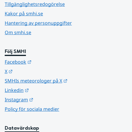
Tillgänglighetsredogörelse
Kakor på smhi.se
Hantering av personuppgifter
Om smhi.se
Följ SMHI
Länk till annan webbplats.
Facebook
Länk till annan webbplats.
X
Länk till annan webbplats.
SMHIs meteorologer på X
Länk till annan webbplats.
Linkedin
Länk till annan webbplats.
Instagram
Policy för sociala medier
Datavärdskap