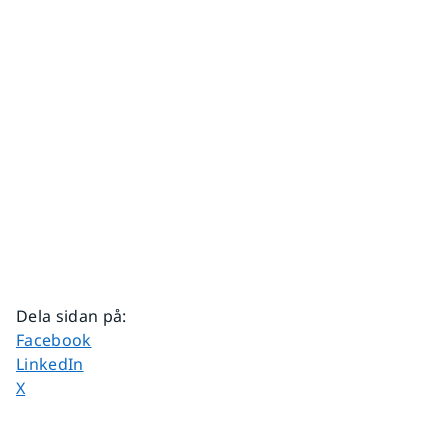
Dela sidan på
:
Dela sidan på
Facebook
Dela sidan på
LinkedIn
Dela sidan på
X