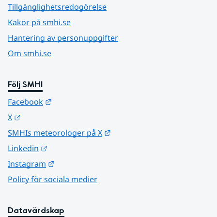
Tillgänglighetsredogörelse
Kakor på smhi.se
Hantering av personuppgifter
Om smhi.se
Följ SMHI
Länk till annan webbplats.
Facebook
Länk till annan webbplats.
X
Länk till annan webbplats.
SMHIs meteorologer på X
Länk till annan webbplats.
Linkedin
Länk till annan webbplats.
Instagram
Policy för sociala medier
Datavärdskap