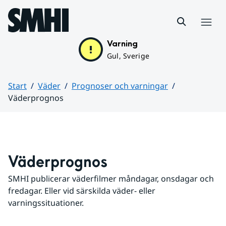
Hoppa till sidans innehåll
Meny
Varning
Gul, Sverige
Start
Väder
Prognoser och varningar
Väderprognos
Huvudinnehåll
Väderprognos
SMHI publicerar väderfilmer måndagar, onsdagar och 
fredagar. Eller vid särskilda väder- eller 
varningssituationer.