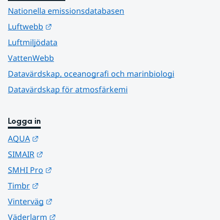
Nationella emissionsdatabasen
Länk till annan webbplats.
Luftwebb
Luftmiljödata
VattenWebb
Datavärdskap, oceanografi och marinbiologi
Datavärdskap för atmosfärkemi
Logga in
Länk till annan webbplats.
AQUA
Länk till annan webbplats.
SIMAIR
Länk till annan webbplats.
SMHI Pro
Länk till annan webbplats.
Timbr
Länk till annan webbplats.
Vinterväg
Länk till annan webbplats.
Väderlarm