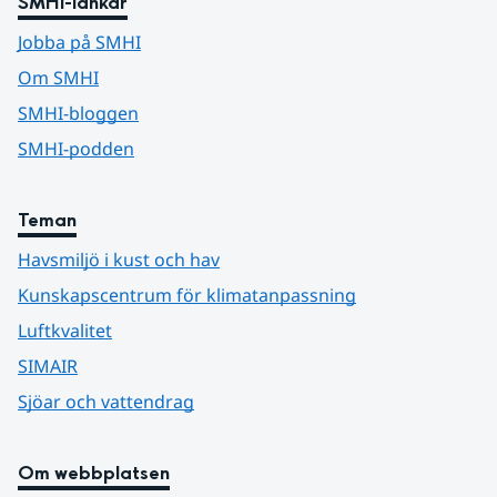
SMHI-länkar
Jobba på SMHI
Om SMHI
SMHI-bloggen
SMHI-podden
Teman
Havsmiljö i kust och hav
Kunskapscentrum för klimatanpassning
Luftkvalitet
SIMAIR
Sjöar och vattendrag
Om webbplatsen