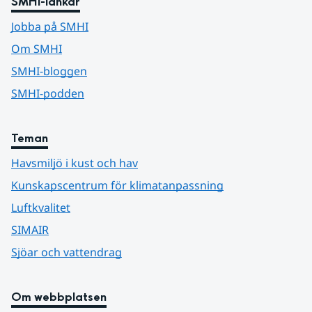
SMHI-länkar
Jobba på SMHI
Om SMHI
SMHI-bloggen
SMHI-podden
Teman
Havsmiljö i kust och hav
Kunskapscentrum för klimatanpassning
Luftkvalitet
SIMAIR
Sjöar och vattendrag
Om webbplatsen