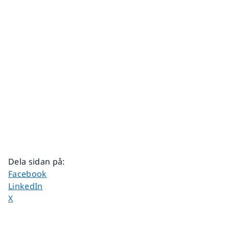
Dela sidan på
:
Dela sidan på
Facebook
Dela sidan på
LinkedIn
Dela sidan på
X