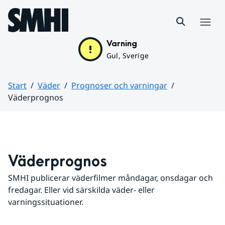
Hoppa till sidans innehåll
Meny
Varning
Gul, Sverige
Start
Väder
Prognoser och varningar
Väderprognos
Huvudinnehåll
Väderprognos
SMHI publicerar väderfilmer måndagar, onsdagar och 
fredagar. Eller vid särskilda väder- eller 
varningssituationer.