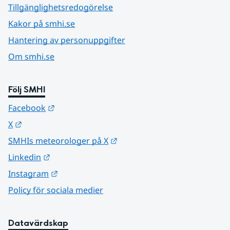
Tillgänglighetsredogörelse
Kakor på smhi.se
Hantering av personuppgifter
Om smhi.se
Följ SMHI
Länk till annan webbplats.
Facebook
Länk till annan webbplats.
X
Länk till annan webbplats.
SMHIs meteorologer på X
Länk till annan webbplats.
Linkedin
Länk till annan webbplats.
Instagram
Policy för sociala medier
Datavärdskap