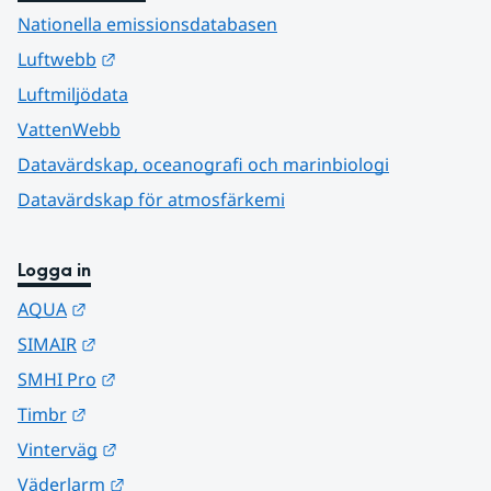
Nationella emissionsdatabasen
Länk till annan webbplats.
Luftwebb
Luftmiljödata
VattenWebb
Datavärdskap, oceanografi och marinbiologi
Datavärdskap för atmosfärkemi
Logga in
Länk till annan webbplats.
AQUA
Länk till annan webbplats.
SIMAIR
Länk till annan webbplats.
SMHI Pro
Länk till annan webbplats.
Timbr
Länk till annan webbplats.
Vinterväg
Länk till annan webbplats.
Väderlarm