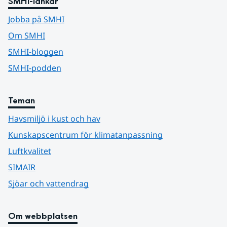
SMHI-länkar
Jobba på SMHI
Om SMHI
SMHI-bloggen
SMHI-podden
Teman
Havsmiljö i kust och hav
Kunskapscentrum för klimatanpassning
Luftkvalitet
SIMAIR
Sjöar och vattendrag
Om webbplatsen