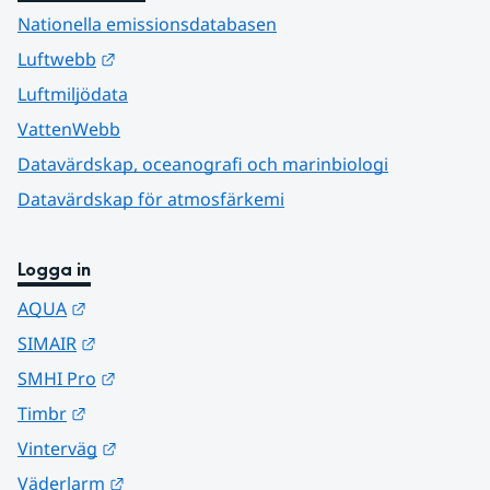
Nationella emissionsdatabasen
Länk till annan webbplats.
Luftwebb
Luftmiljödata
VattenWebb
Datavärdskap, oceanografi och marinbiologi
Datavärdskap för atmosfärkemi
Logga in
Länk till annan webbplats.
AQUA
Länk till annan webbplats.
SIMAIR
Länk till annan webbplats.
SMHI Pro
Länk till annan webbplats.
Timbr
Länk till annan webbplats.
Vinterväg
Länk till annan webbplats.
Väderlarm