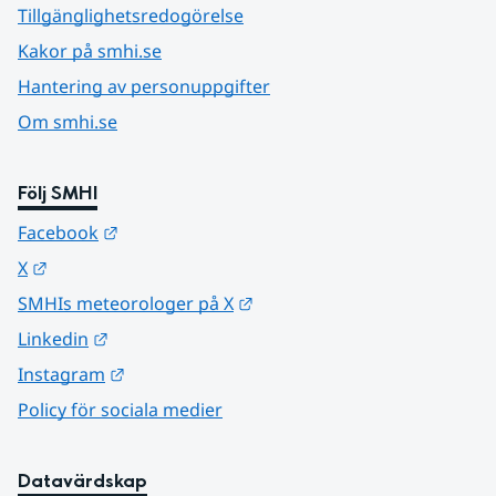
Tillgänglighetsredogörelse
Kakor på smhi.se
Hantering av personuppgifter
Om smhi.se
Följ SMHI
Länk till annan webbplats.
Facebook
Länk till annan webbplats.
X
Länk till annan webbplats.
SMHIs meteorologer på X
Länk till annan webbplats.
Linkedin
Länk till annan webbplats.
Instagram
Policy för sociala medier
Datavärdskap