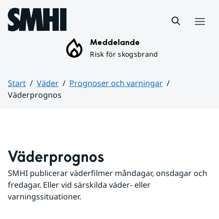
Hoppa till sidans innehåll
Meny
Meddelande
Risk för skogsbrand
Start
Väder
Prognoser och varningar
Väderprognos
Huvudinnehåll
Väderprognos
SMHI publicerar väderfilmer måndagar, onsdagar och 
fredagar. Eller vid särskilda väder- eller 
varningssituationer.