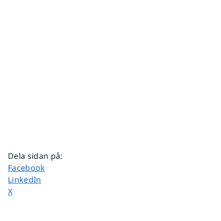
Dela sidan på
:
Dela sidan på
Facebook
Dela sidan på
LinkedIn
Dela sidan på
X