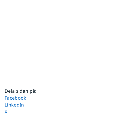
Dela sidan på
:
Dela sidan på
Facebook
Dela sidan på
LinkedIn
Dela sidan på
X