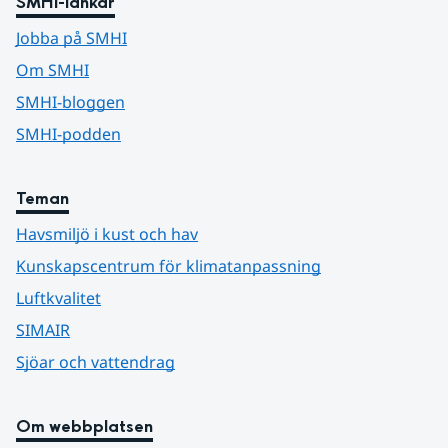
SMHI-länkar
Jobba på SMHI
Om SMHI
SMHI-bloggen
SMHI-podden
Teman
Havsmiljö i kust och hav
Kunskapscentrum för klimatanpassning
Luftkvalitet
SIMAIR
Sjöar och vattendrag
Om webbplatsen