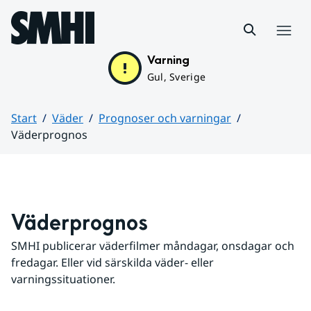
Hoppa till sidans innehåll
Meny
Varning
Gul, Sverige
Start
Väder
Prognoser och varningar
Väderprognos
Huvudinnehåll
Väderprognos
SMHI publicerar väderfilmer måndagar, onsdagar och 
fredagar. Eller vid särskilda väder- eller 
varningssituationer.