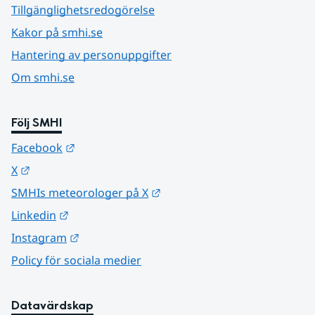
Tillgänglighetsredogörelse
Kakor på smhi.se
Hantering av personuppgifter
Om smhi.se
Följ SMHI
Länk till annan webbplats.
Facebook
Länk till annan webbplats.
X
Länk till annan webbplats.
SMHIs meteorologer på X
Länk till annan webbplats.
Linkedin
Länk till annan webbplats.
Instagram
Policy för sociala medier
Datavärdskap