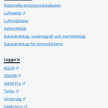
Nationella emissionsdatabasen
Länk till annan webbplats.
Luftwebb
Luftmiljödata
VattenWebb
Datavärdskap, oceanografi och marinbiologi
Datavärdskap för atmosfärkemi
Logga in
Länk till annan webbplats.
AQUA
Länk till annan webbplats.
SIMAIR
Länk till annan webbplats.
SMHI Pro
Länk till annan webbplats.
Timbr
Länk till annan webbplats.
Vinterväg
Länk till annan webbplats.
Väderlarm