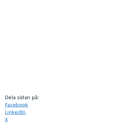
Dela sidan på
:
Dela sidan på
Facebook
Dela sidan på
LinkedIn
Dela sidan på
X