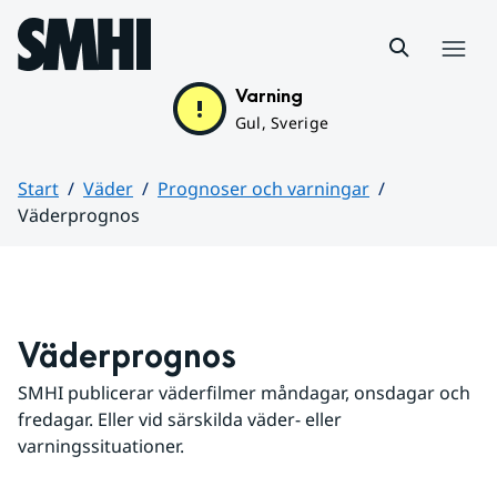
Hoppa till sidans innehåll
Meny
Varning
Gul, Sverige
Start
Väder
Prognoser och varningar
Väderprognos
Huvudinnehåll
Väderprognos
SMHI publicerar väderfilmer måndagar, onsdagar och 
fredagar. Eller vid särskilda väder- eller 
varningssituationer.