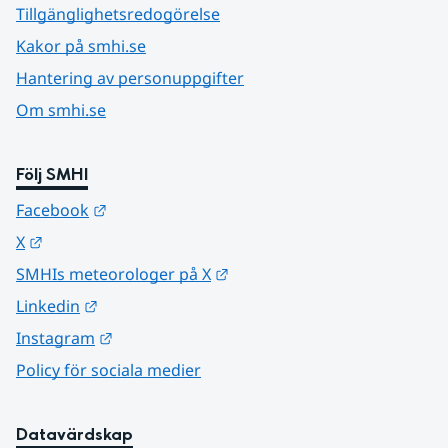
Tillgänglighetsredogörelse
Kakor på smhi.se
Hantering av personuppgifter
Om smhi.se
Följ SMHI
Länk till annan webbplats.
Facebook
Länk till annan webbplats.
X
Länk till annan webbplats.
SMHIs meteorologer på X
Länk till annan webbplats.
Linkedin
Länk till annan webbplats.
Instagram
Policy för sociala medier
Datavärdskap