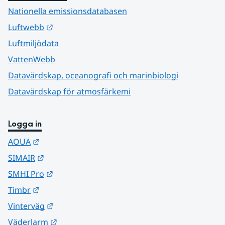
Nationella emissionsdatabasen
Länk till annan webbplats.
Luftwebb
Luftmiljödata
VattenWebb
Datavärdskap, oceanografi och marinbiologi
Datavärdskap för atmosfärkemi
Logga in
Länk till annan webbplats.
AQUA
Länk till annan webbplats.
SIMAIR
Länk till annan webbplats.
SMHI Pro
Länk till annan webbplats.
Timbr
Länk till annan webbplats.
Vinterväg
Länk till annan webbplats.
Väderlarm