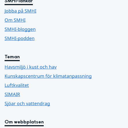
SMHI-länkar
Jobba på SMHI
Om SMHI
SMHI-bloggen
SMHI-podden
Teman
Havsmiljö i kust och hav
Kunskapscentrum för klimatanpassning
Luftkvalitet
SIMAIR
Sjöar och vattendrag
Om webbplatsen