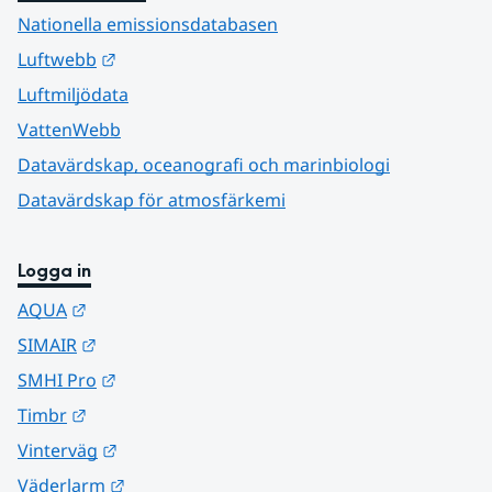
Nationella emissionsdatabasen
Länk till annan webbplats.
Luftwebb
Luftmiljödata
VattenWebb
Datavärdskap, oceanografi och marinbiologi
Datavärdskap för atmosfärkemi
Logga in
Länk till annan webbplats.
AQUA
Länk till annan webbplats.
SIMAIR
Länk till annan webbplats.
SMHI Pro
Länk till annan webbplats.
Timbr
Länk till annan webbplats.
Vinterväg
Länk till annan webbplats.
Väderlarm