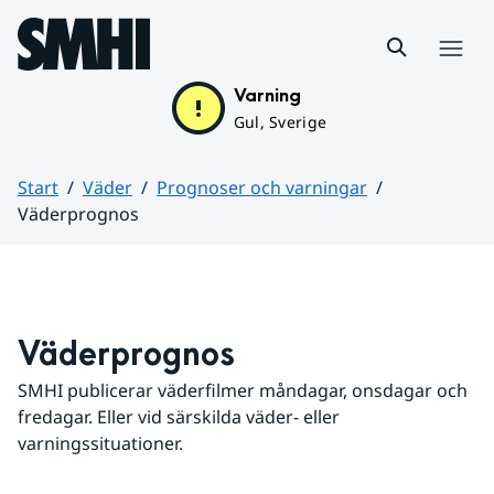
Hoppa till sidans innehåll
Meny
Varning
Gul, Sverige
Start
Väder
Prognoser och varningar
Väderprognos
Huvudinnehåll
Väderprognos
SMHI publicerar väderfilmer måndagar, onsdagar och 
fredagar. Eller vid särskilda väder- eller 
varningssituationer.