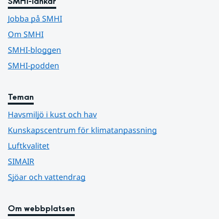
SMHI-länkar
Jobba på SMHI
Om SMHI
SMHI-bloggen
SMHI-podden
Teman
Havsmiljö i kust och hav
Kunskapscentrum för klimatanpassning
Luftkvalitet
SIMAIR
Sjöar och vattendrag
Om webbplatsen