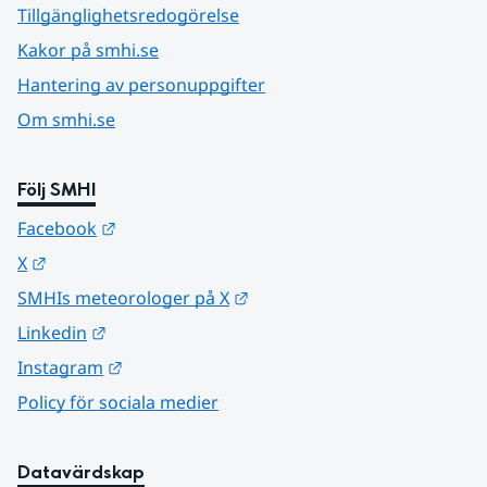
Tillgänglighetsredogörelse
Kakor på smhi.se
Hantering av personuppgifter
Om smhi.se
Följ SMHI
Länk till annan webbplats.
Facebook
Länk till annan webbplats.
X
Länk till annan webbplats.
SMHIs meteorologer på X
Länk till annan webbplats.
Linkedin
Länk till annan webbplats.
Instagram
Policy för sociala medier
Datavärdskap