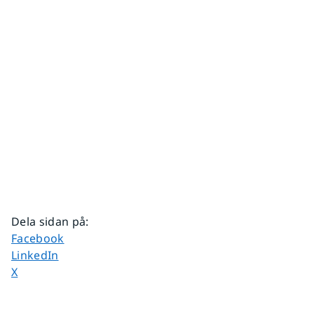
Dela sidan på
:
Dela sidan på
Facebook
Dela sidan på
LinkedIn
Dela sidan på
X