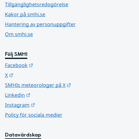
Tillgänglighetsredogörelse
Kakor på smhi.se
Hantering av personuppgifter
Om smhi.se
Följ SMHI
Länk till annan webbplats.
Facebook
Länk till annan webbplats.
X
Länk till annan webbplats.
SMHIs meteorologer på X
Länk till annan webbplats.
Linkedin
Länk till annan webbplats.
Instagram
Policy för sociala medier
Datavärdskap