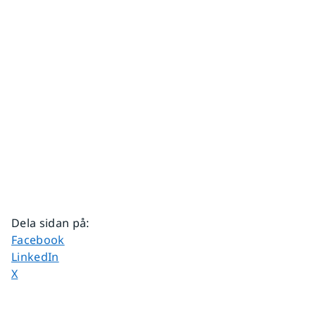
Dela sidan på
:
Dela sidan på
Facebook
Dela sidan på
LinkedIn
Dela sidan på
X