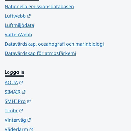
Nationella emissionsdatabasen
Länk till annan webbplats.
Luftwebb
Luftmiljödata
VattenWebb
Datavärdskap, oceanografi och marinbiologi
Datavärdskap för atmosfärkemi
Logga in
Länk till annan webbplats.
AQUA
Länk till annan webbplats.
SIMAIR
Länk till annan webbplats.
SMHI Pro
Länk till annan webbplats.
Timbr
Länk till annan webbplats.
Vinterväg
Länk till annan webbplats.
Väderlarm