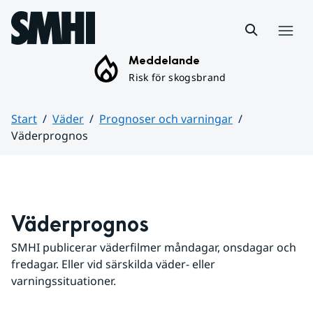
Hoppa till sidans innehåll
Meny
Meddelande
Risk för skogsbrand
Start
Väder
Prognoser och varningar
Väderprognos
Huvudinnehåll
Väderprognos
SMHI publicerar väderfilmer måndagar, onsdagar och 
fredagar. Eller vid särskilda väder- eller 
varningssituationer.