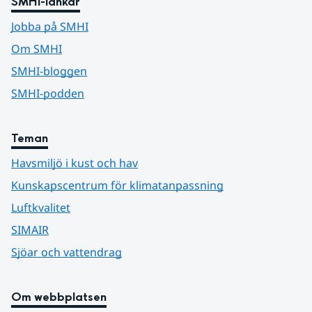
SMHI-länkar
Jobba på SMHI
Om SMHI
SMHI-bloggen
SMHI-podden
Teman
Havsmiljö i kust och hav
Kunskapscentrum för klimatanpassning
Luftkvalitet
SIMAIR
Sjöar och vattendrag
Om webbplatsen