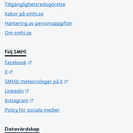
Tillgänglighetsredogörelse
Kakor på smhi.se
Hantering av personuppgifter
Om smhi.se
Följ SMHI
Länk till annan webbplats.
Facebook
Länk till annan webbplats.
X
Länk till annan webbplats.
SMHIs meteorologer på X
Länk till annan webbplats.
Linkedin
Länk till annan webbplats.
Instagram
Policy för sociala medier
Datavärdskap