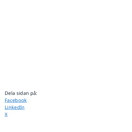
Dela sidan på
:
Dela sidan på
Facebook
Dela sidan på
LinkedIn
Dela sidan på
X