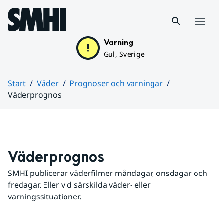
Hoppa till sidans innehåll
Meny
Varning
Gul, Sverige
Start
Väder
Prognoser och varningar
Väderprognos
Huvudinnehåll
Väderprognos
SMHI publicerar väderfilmer måndagar, onsdagar och 
fredagar. Eller vid särskilda väder- eller 
varningssituationer.