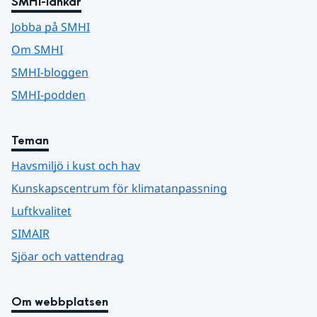
SMHI-länkar
Jobba på SMHI
Om SMHI
SMHI-bloggen
SMHI-podden
Teman
Havsmiljö i kust och hav
Kunskapscentrum för klimatanpassning
Luftkvalitet
SIMAIR
Sjöar och vattendrag
Om webbplatsen