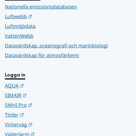
Nationella emissionsdatabasen
Länk till annan webbplats.
Luftwebb
Luftmiljödata
VattenWebb
Datavärdskap, oceanografi och marinbiologi
Datavärdskap för atmosfärkemi
Logga in
Länk till annan webbplats.
AQUA
Länk till annan webbplats.
SIMAIR
Länk till annan webbplats.
SMHI Pro
Länk till annan webbplats.
Timbr
Länk till annan webbplats.
Vinterväg
Länk till annan webbplats.
Väderlarm