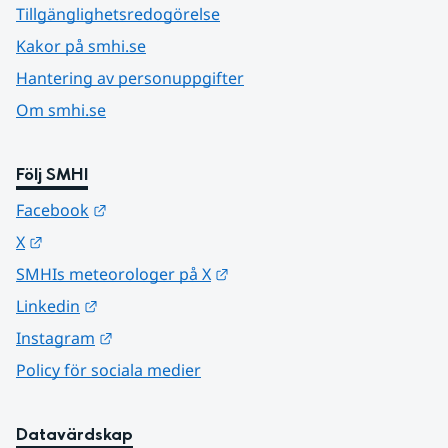
Tillgänglighetsredogörelse
Kakor på smhi.se
Hantering av personuppgifter
Om smhi.se
Följ SMHI
Länk till annan webbplats.
Facebook
Länk till annan webbplats.
X
Länk till annan webbplats.
SMHIs meteorologer på X
Länk till annan webbplats.
Linkedin
Länk till annan webbplats.
Instagram
Policy för sociala medier
Datavärdskap