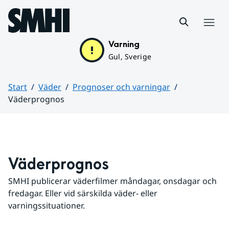
Hoppa till sidans innehåll
Meny
Varning
Gul, Sverige
Start
Väder
Prognoser och varningar
Väderprognos
Huvudinnehåll
Väderprognos
SMHI publicerar väderfilmer måndagar, onsdagar och 
fredagar. Eller vid särskilda väder- eller 
varningssituationer.