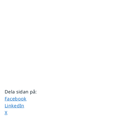
Dela sidan på
:
Dela sidan på
Facebook
Dela sidan på
LinkedIn
Dela sidan på
X