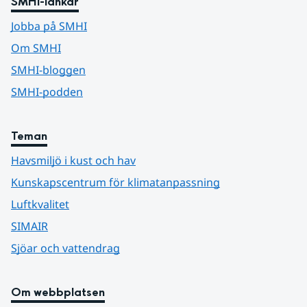
SMHI-länkar
Jobba på SMHI
Om SMHI
SMHI-bloggen
SMHI-podden
Teman
Havsmiljö i kust och hav
Kunskapscentrum för klimatanpassning
Luftkvalitet
SIMAIR
Sjöar och vattendrag
Om webbplatsen