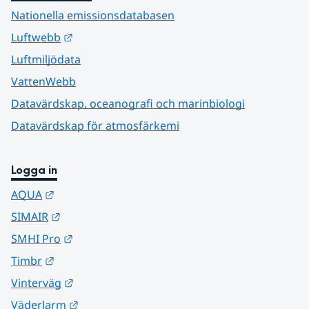
Nationella emissionsdatabasen
Länk till annan webbplats.
Luftwebb
Luftmiljödata
VattenWebb
Datavärdskap, oceanografi och marinbiologi
Datavärdskap för atmosfärkemi
Logga in
Länk till annan webbplats.
AQUA
Länk till annan webbplats.
SIMAIR
Länk till annan webbplats.
SMHI Pro
Länk till annan webbplats.
Timbr
Länk till annan webbplats.
Vinterväg
Länk till annan webbplats.
Väderlarm