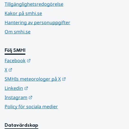
Tillgänglighetsredogörelse
Kakor på smhi.se
Hantering av personuppgifter
Om smhi.se
Följ SMHI
Länk till annan webbplats.
Facebook
Länk till annan webbplats.
X
Länk till annan webbplats.
SMHIs meteorologer på X
Länk till annan webbplats.
Linkedin
Länk till annan webbplats.
Instagram
Policy för sociala medier
Datavärdskap