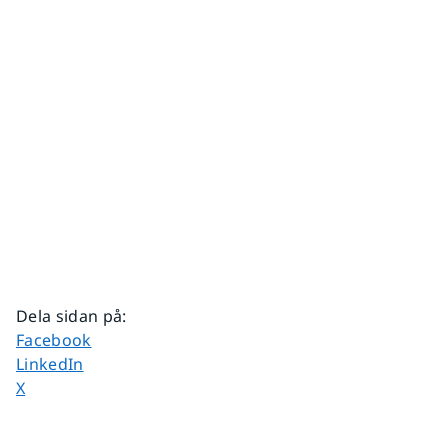
Dela sidan på
:
Dela sidan på
Facebook
Dela sidan på
LinkedIn
Dela sidan på
X