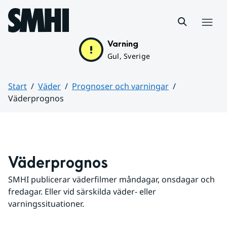
Hoppa till sidans innehåll
Meny
Varning
Gul, Sverige
Start
Väder
Prognoser och varningar
Väderprognos
Huvudinnehåll
Väderprognos
SMHI publicerar väderfilmer måndagar, onsdagar och 
fredagar. Eller vid särskilda väder- eller 
varningssituationer.