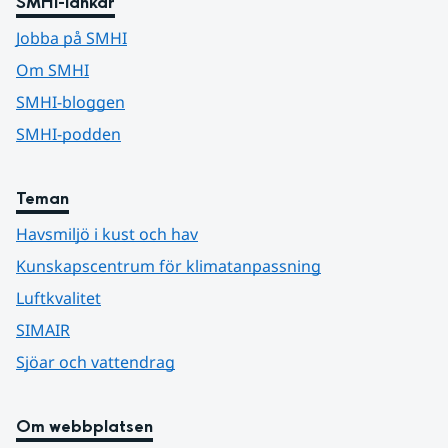
SMHI-länkar
Jobba på SMHI
Om SMHI
SMHI-bloggen
SMHI-podden
Teman
Havsmiljö i kust och hav
Kunskapscentrum för klimatanpassning
Luftkvalitet
SIMAIR
Sjöar och vattendrag
Om webbplatsen