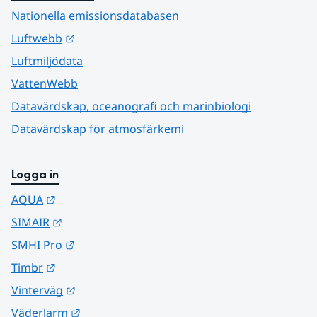
Nationella emissionsdatabasen
Länk till annan webbplats.
Luftwebb
Luftmiljödata
VattenWebb
Datavärdskap, oceanografi och marinbiologi
Datavärdskap för atmosfärkemi
Logga in
Länk till annan webbplats.
AQUA
Länk till annan webbplats.
SIMAIR
Länk till annan webbplats.
SMHI Pro
Länk till annan webbplats.
Timbr
Länk till annan webbplats.
Vinterväg
Länk till annan webbplats.
Väderlarm