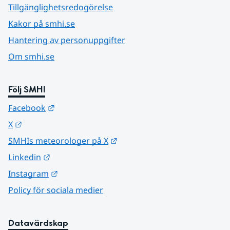
Tillgänglighetsredogörelse
Kakor på smhi.se
Hantering av personuppgifter
Om smhi.se
Följ SMHI
Länk till annan webbplats.
Facebook
Länk till annan webbplats.
X
Länk till annan webbplats.
SMHIs meteorologer på X
Länk till annan webbplats.
Linkedin
Länk till annan webbplats.
Instagram
Policy för sociala medier
Datavärdskap