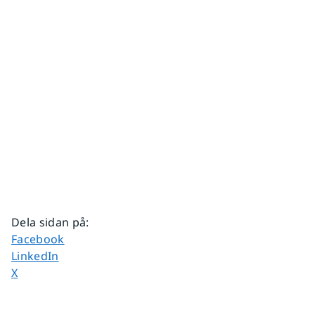
Dela sidan på
:
Dela sidan på
Facebook
Dela sidan på
LinkedIn
Dela sidan på
X