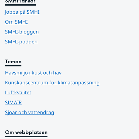
SMHI-länkar
Jobba på SMHI
Om SMHI
SMHI-bloggen
SMHI-podden
Teman
Havsmiljö i kust och hav
Kunskapscentrum för klimatanpassning
Luftkvalitet
SIMAIR
Sjöar och vattendrag
Om webbplatsen