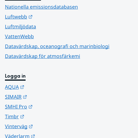
Nationella emissionsdatabasen
Länk till annan webbplats.
Luftwebb
Luftmiljödata
VattenWebb
Datavärdskap, oceanografi och marinbiologi
Datavärdskap för atmosfärkemi
Logga in
Länk till annan webbplats.
AQUA
Länk till annan webbplats.
SIMAIR
Länk till annan webbplats.
SMHI Pro
Länk till annan webbplats.
Timbr
Länk till annan webbplats.
Vinterväg
Länk till annan webbplats.
Väderlarm