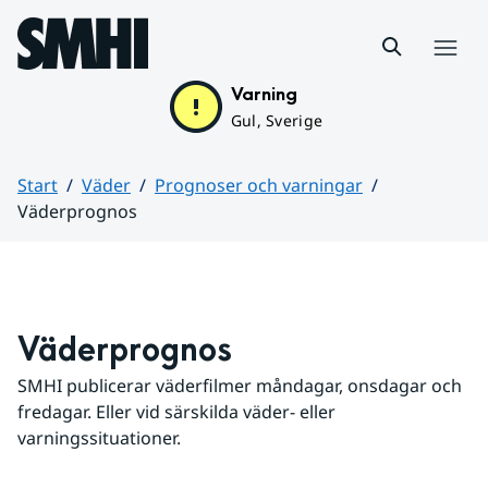
Hoppa till sidans innehåll
Meny
Varning
Gul, Sverige
Start
Väder
Prognoser och varningar
Väderprognos
Huvudinnehåll
Väderprognos
SMHI publicerar väderfilmer måndagar, onsdagar och 
fredagar. Eller vid särskilda väder- eller 
varningssituationer.