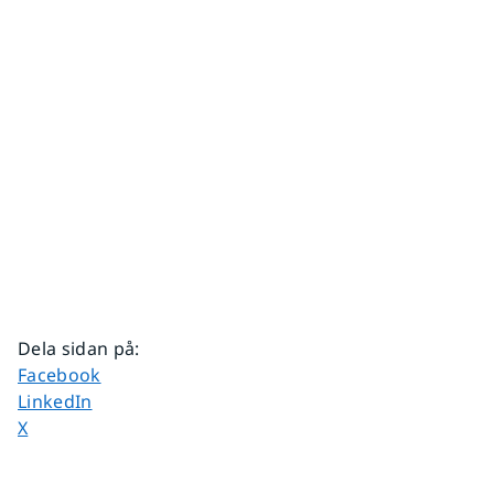
Dela sidan på
:
Dela sidan på
Facebook
Dela sidan på
LinkedIn
Dela sidan på
X