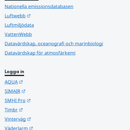
Nationella emissionsdatabasen
Länk till annan webbplats.
Luftwebb
Luftmiljödata
VattenWebb
Datavärdskap, oceanografi och marinbiologi
Datavärdskap för atmosfärkemi
Logga in
Länk till annan webbplats.
AQUA
Länk till annan webbplats.
SIMAIR
Länk till annan webbplats.
SMHI Pro
Länk till annan webbplats.
Timbr
Länk till annan webbplats.
Vinterväg
Länk till annan webbplats.
Väderlarm