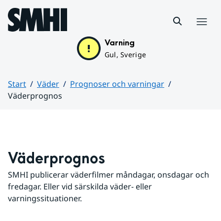
Hoppa till sidans innehåll
Meny
Varning
Gul, Sverige
Start
Väder
Prognoser och varningar
Väderprognos
Huvudinnehåll
Väderprognos
SMHI publicerar väderfilmer måndagar, onsdagar och 
fredagar. Eller vid särskilda väder- eller 
varningssituationer.