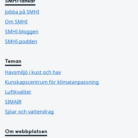
SMHI-länkar
Jobba på SMHI
Om SMHI
SMHI-bloggen
SMHI-podden
Teman
Havsmiljö i kust och hav
Kunskapscentrum för klimatanpassning
Luftkvalitet
SIMAIR
Sjöar och vattendrag
Om webbplatsen