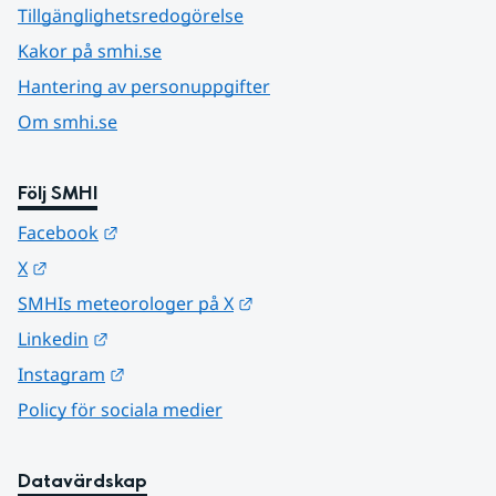
Tillgänglighetsredogörelse
Kakor på smhi.se
Hantering av personuppgifter
Om smhi.se
Följ SMHI
Länk till annan webbplats.
Facebook
Länk till annan webbplats.
X
Länk till annan webbplats.
SMHIs meteorologer på X
Länk till annan webbplats.
Linkedin
Länk till annan webbplats.
Instagram
Policy för sociala medier
Datavärdskap