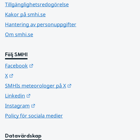
Tillgänglighetsredogörelse
Kakor på smhi.se
Hantering av personuppgifter
Om smhi.se
Följ SMHI
Länk till annan webbplats.
Facebook
Länk till annan webbplats.
X
Länk till annan webbplats.
SMHIs meteorologer på X
Länk till annan webbplats.
Linkedin
Länk till annan webbplats.
Instagram
Policy för sociala medier
Datavärdskap