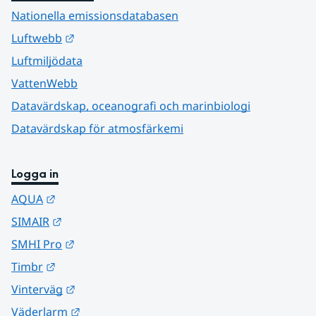
Nationella emissionsdatabasen
Länk till annan webbplats.
Luftwebb
Luftmiljödata
VattenWebb
Datavärdskap, oceanografi och marinbiologi
Datavärdskap för atmosfärkemi
Logga in
Länk till annan webbplats.
AQUA
Länk till annan webbplats.
SIMAIR
Länk till annan webbplats.
SMHI Pro
Länk till annan webbplats.
Timbr
Länk till annan webbplats.
Vinterväg
Länk till annan webbplats.
Väderlarm