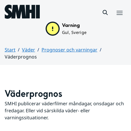
Hoppa till sidans innehåll
Meny
Varning
Gul, Sverige
Start
Väder
Prognoser och varningar
Väderprognos
Huvudinnehåll
Väderprognos
SMHI publicerar väderfilmer måndagar, onsdagar och 
fredagar. Eller vid särskilda väder- eller 
varningssituationer.