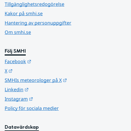
Tillgänglighetsredogörelse
Kakor på smhi.se
Hantering av personuppgifter
Om smhi.se
Följ SMHI
Länk till annan webbplats.
Facebook
Länk till annan webbplats.
X
Länk till annan webbplats.
SMHIs meteorologer på X
Länk till annan webbplats.
Linkedin
Länk till annan webbplats.
Instagram
Policy för sociala medier
Datavärdskap