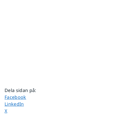
Dela sidan på
:
Dela sidan på
Facebook
Dela sidan på
LinkedIn
Dela sidan på
X