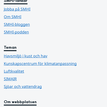
SMHI-länkar
Jobba på SMHI
Om SMHI
SMHI-bloggen
SMHI-podden
Teman
Havsmiljö i kust och hav
Kunskapscentrum för klimatanpassning
Luftkvalitet
SIMAIR
Sjöar och vattendrag
Om webbplatsen