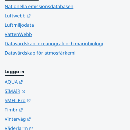
Nationella emissionsdatabasen
Länk till annan webbplats.
Luftwebb
Luftmiljödata
VattenWebb
Datavärdskap, oceanografi och marinbiologi
Datavärdskap för atmosfärkemi
Logga in
Länk till annan webbplats.
AQUA
Länk till annan webbplats.
SIMAIR
Länk till annan webbplats.
SMHI Pro
Länk till annan webbplats.
Timbr
Länk till annan webbplats.
Vinterväg
Länk till annan webbplats.
Väderlarm