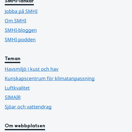
SMHI-länkar
Jobba på SMHI
Om SMHI
SMHI-bloggen
SMHI-podden
Teman
Havsmiljö i kust och hav
Kunskapscentrum för klimatanpassning
Luftkvalitet
SIMAIR
Sjöar och vattendrag
Om webbplatsen