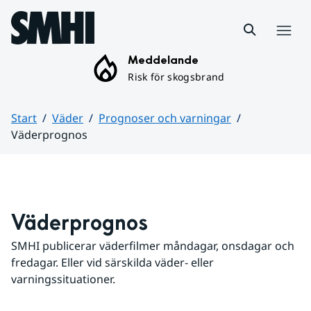
Hoppa till sidans innehåll
Meny
Meddelande
Risk för skogsbrand
Start
Väder
Prognoser och varningar
Väderprognos
Huvudinnehåll
Väderprognos
SMHI publicerar väderfilmer måndagar, onsdagar och 
fredagar. Eller vid särskilda väder- eller 
varningssituationer.