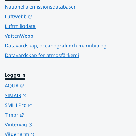
Nationella emissionsdatabasen
Länk till annan webbplats.
Luftwebb
Luftmiljödata
VattenWebb
Datavärdskap, oceanografi och marinbiologi
Datavärdskap för atmosfärkemi
Logga in
Länk till annan webbplats.
AQUA
Länk till annan webbplats.
SIMAIR
Länk till annan webbplats.
SMHI Pro
Länk till annan webbplats.
Timbr
Länk till annan webbplats.
Vinterväg
Länk till annan webbplats.
Väderlarm