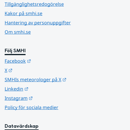
Tillgänglighetsredogörelse
Kakor på smhi.se
Hantering av personuppgifter
Om smhi.se
Följ SMHI
Länk till annan webbplats.
Facebook
Länk till annan webbplats.
X
Länk till annan webbplats.
SMHIs meteorologer på X
Länk till annan webbplats.
Linkedin
Länk till annan webbplats.
Instagram
Policy för sociala medier
Datavärdskap