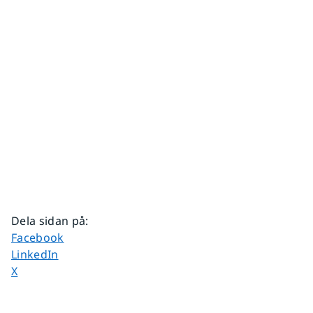
Dela sidan på
:
Dela sidan på
Facebook
Dela sidan på
LinkedIn
Dela sidan på
X