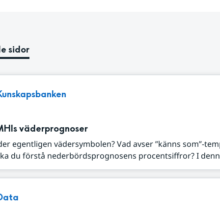
e sidor
Kunskapsbanken
MHIs väderprognoser
der egentligen vädersymbolen? Vad avser ”känns som”-tem
ka du förstå nederbördsprognosens procentsiffror? I denna
Data