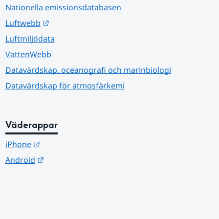
Nationella emissionsdatabasen
Länk till annan webbplats.
Luftwebb
Luftmiljödata
VattenWebb
Datavärdskap, oceanografi och marinbiologi
Datavärdskap för atmosfärkemi
Väderappar
Länk till annan webbplats.
iPhone
Länk till annan webbplats.
Android