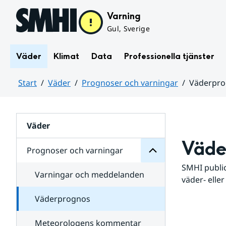
Hoppa till sidans innehåll
Varning
Gul, Sverige
Väder
Klimat
Data
Professionella tjänster
Start
Väder
Prognoser och varningar
Väderpr
varningar
och
Huvudinnehåll
Prognoser
för
Undersidor
Väder
Väde
Prognoser och varningar
SMHI public
Varningar och meddelanden
väder- eller
Väderprognos
Meteorologens kommentar