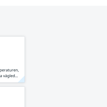
peraturen,
 vägled...