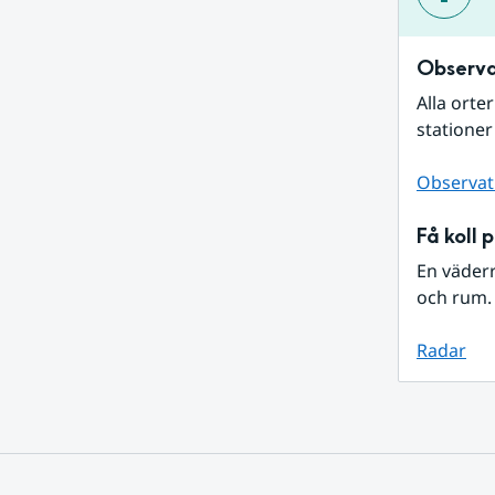
Observa
Alla orte
stationer
Observat
Få koll 
En väder
och rum. 
Radar