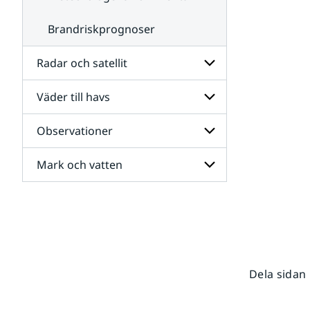
Brandriskprognoser
Radar och satellit
Väder till havs
Undersidor
för
Radar
Observationer
Undersidor
och
för
satellit
Väder
Mark och vatten
Undersidor
till
för
havs
Observationer
Undersidor
för
Mark
och
vatten
Dela sidan