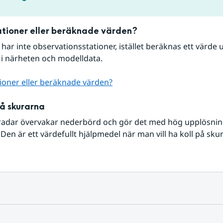
tioner eller beräknade värden?
r har inte observationsstationer, istället beräknas ett värde u
 i närheten och modelldata.
ioner eller beräknade värden?
på skurarna
radar övervakar nederbörd och gör det med hög upplösning 
Den är ett värdefullt hjälpmedel när man vill ha koll på sku