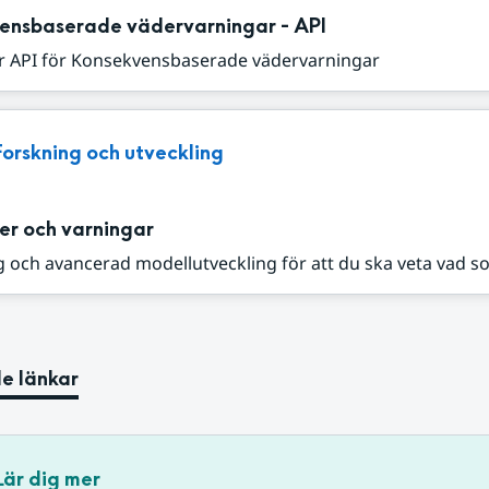
ensbaserade vädervarningar - API
r API för Konsekvensbaserade vädervarningar
Forskning och utveckling
er och varningar
 och avancerad modellutveckling för att du ska veta vad s
e länkar
Lär dig mer