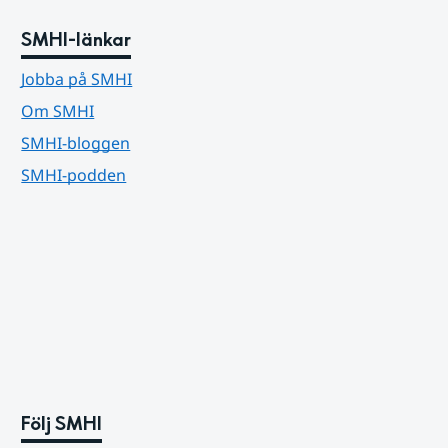
SMHI-länkar
Jobba på SMHI
Om SMHI
SMHI-bloggen
SMHI-podden
Följ SMHI