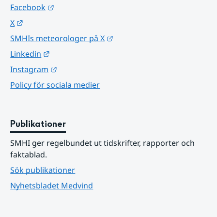
Länk till annan webbplats.
Facebook
Länk till annan webbplats.
X
Länk till annan webbplats.
SMHIs meteorologer på X
Länk till annan webbplats.
Linkedin
Länk till annan webbplats.
Instagram
Policy för sociala medier
Publikationer
SMHI ger regelbundet ut tidskrifter, rapporter och 
faktablad.
Sök publikationer
Nyhetsbladet Medvind