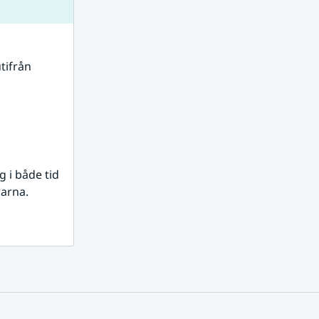
tifrån 
i både tid 
rarna.