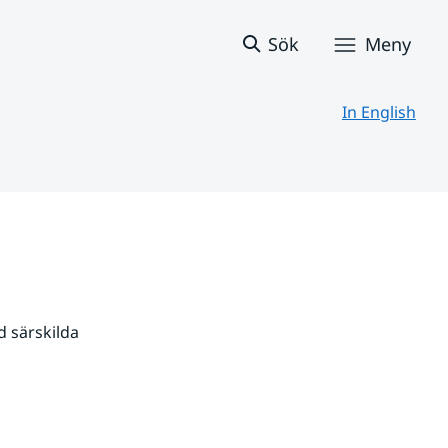
Sök
Meny
In English
 särskilda 