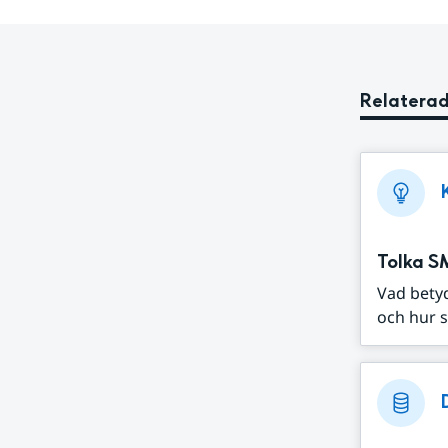
Relaterad
Tolka S
Vad bety
och hur s