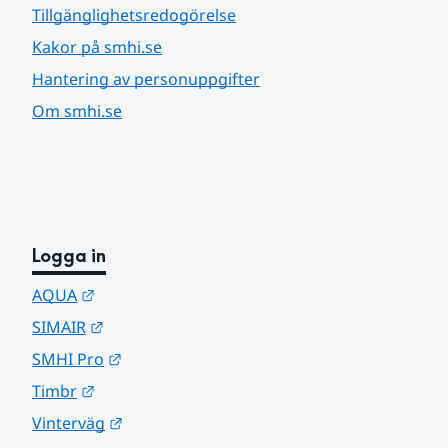
Tillgänglighetsredogörelse
Kakor på smhi.se
Hantering av personuppgifter
Om smhi.se
Logga in
Länk till annan webbplats.
AQUA
Länk till annan webbplats.
SIMAIR
Länk till annan webbplats.
SMHI Pro
Länk till annan webbplats.
Timbr
Länk till annan webbplats.
Vinterväg