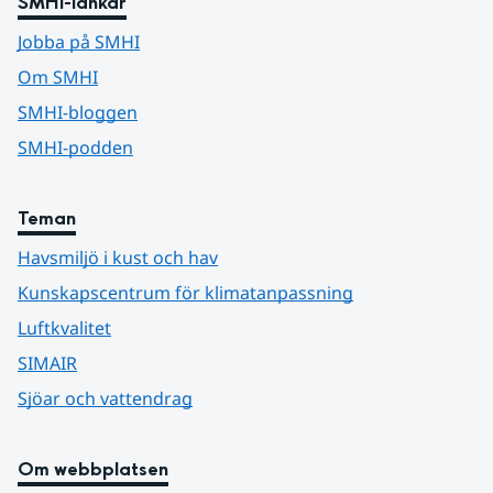
SMHI-länkar
Jobba på SMHI
Om SMHI
SMHI-bloggen
SMHI-podden
Teman
Havsmiljö i kust och hav
Kunskapscentrum för klimatanpassning
Luftkvalitet
SIMAIR
Sjöar och vattendrag
Om webbplatsen