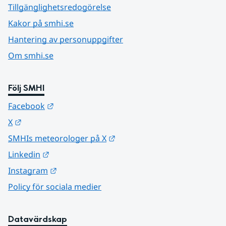
Tillgänglighetsredogörelse
Kakor på smhi.se
Hantering av personuppgifter
Om smhi.se
Följ SMHI
Länk till annan webbplats.
Facebook
Länk till annan webbplats.
X
Länk till annan webbplats.
SMHIs meteorologer på X
Länk till annan webbplats.
Linkedin
Länk till annan webbplats.
Instagram
Policy för sociala medier
Datavärdskap