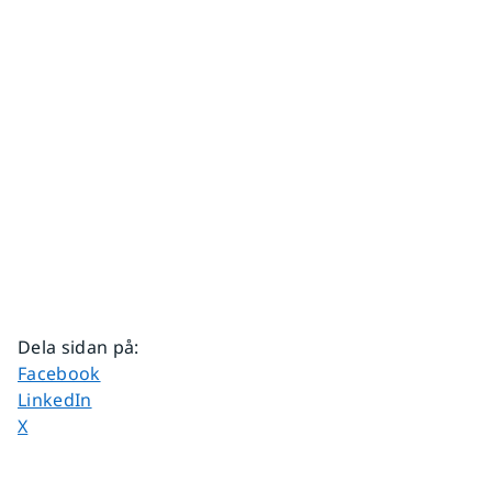
Dela sidan på
:
Dela sidan på
Facebook
Dela sidan på
LinkedIn
Dela sidan på
X