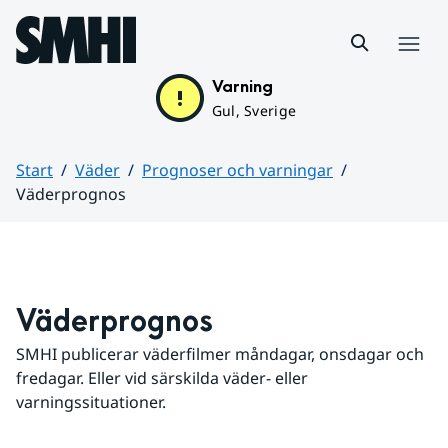
Hoppa till sidans innehåll
Meny
Varning
Gul, Sverige
Start
Väder
Prognoser och varningar
Väderprognos
Huvudinnehåll
Väderprognos
SMHI publicerar väderfilmer måndagar, onsdagar och 
fredagar. Eller vid särskilda väder- eller 
varningssituationer.