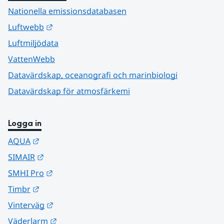
Nationella emissionsdatabasen
Länk till annan webbplats.
Luftwebb
Luftmiljödata
VattenWebb
Datavärdskap, oceanografi och marinbiologi
Datavärdskap för atmosfärkemi
Logga in
Länk till annan webbplats.
AQUA
Länk till annan webbplats.
SIMAIR
Länk till annan webbplats.
SMHI Pro
Länk till annan webbplats.
Timbr
Länk till annan webbplats.
Vinterväg
Länk till annan webbplats.
Väderlarm