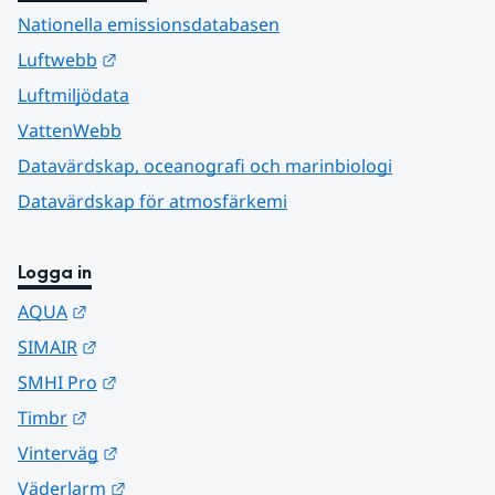
Nationella emissionsdatabasen
Länk till annan webbplats.
Luftwebb
Luftmiljödata
VattenWebb
Datavärdskap, oceanografi och marinbiologi
Datavärdskap för atmosfärkemi
Logga in
Länk till annan webbplats.
AQUA
Länk till annan webbplats.
SIMAIR
Länk till annan webbplats.
SMHI Pro
Länk till annan webbplats.
Timbr
Länk till annan webbplats.
Vinterväg
Länk till annan webbplats.
Väderlarm