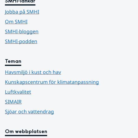
SMHI-länkar
Jobba på SMHI
Om SMHI
SMHI-bloggen
SMHI-podden
Teman
Havsmiljö i kust och hav
Kunskapscentrum för klimatanpassning
Luftkvalitet
SIMAIR
Sjöar och vattendrag
Om webbplatsen