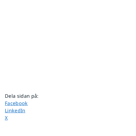
Dela sidan på
:
Dela sidan på
Facebook
Dela sidan på
LinkedIn
Dela sidan på
X