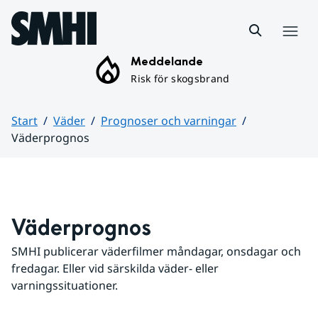
Hoppa till sidans innehåll
Meny
Meddelande
Risk för skogsbrand
Start
Väder
Prognoser och varningar
Väderprognos
Huvudinnehåll
Väderprognos
SMHI publicerar väderfilmer måndagar, onsdagar och 
fredagar. Eller vid särskilda väder- eller 
varningssituationer.