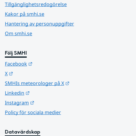
Tillgänglighetsredogörelse
Kakor på smhi.se
Hantering av personuppgifter
Om smhi.se
Följ SMHI
Länk till annan webbplats.
Facebook
Länk till annan webbplats.
X
Länk till annan webbplats.
SMHIs meteorologer på X
Länk till annan webbplats.
Linkedin
Länk till annan webbplats.
Instagram
Policy för sociala medier
Datavärdskap