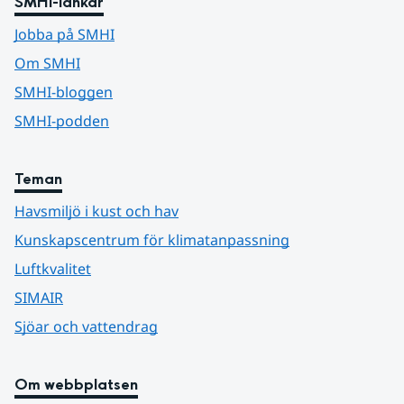
SMHI-länkar
Jobba på SMHI
Om SMHI
SMHI-bloggen
SMHI-podden
Teman
Havsmiljö i kust och hav
Kunskapscentrum för klimatanpassning
Luftkvalitet
SIMAIR
Sjöar och vattendrag
Om webbplatsen