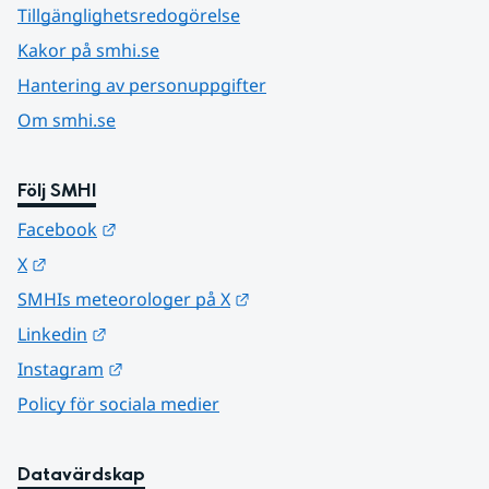
Tillgänglighetsredogörelse
Kakor på smhi.se
Hantering av personuppgifter
Om smhi.se
Följ SMHI
Länk till annan webbplats.
Facebook
Länk till annan webbplats.
X
Länk till annan webbplats.
SMHIs meteorologer på X
Länk till annan webbplats.
Linkedin
Länk till annan webbplats.
Instagram
Policy för sociala medier
Datavärdskap