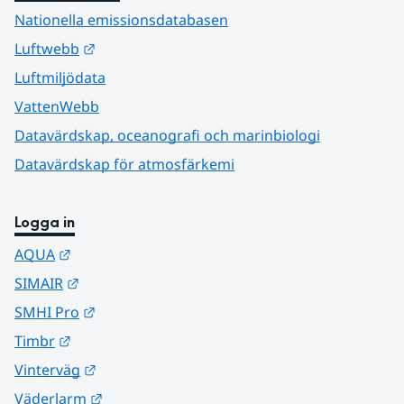
Nationella emissionsdatabasen
Länk till annan webbplats.
Luftwebb
Luftmiljödata
VattenWebb
Datavärdskap, oceanografi och marinbiologi
Datavärdskap för atmosfärkemi
Logga in
Länk till annan webbplats.
AQUA
Länk till annan webbplats.
SIMAIR
Länk till annan webbplats.
SMHI Pro
Länk till annan webbplats.
Timbr
Länk till annan webbplats.
Vinterväg
Länk till annan webbplats.
Väderlarm