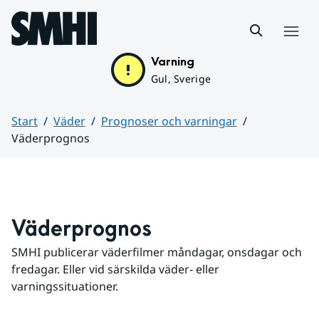
Hoppa till sidans innehåll
Meny
Varning
Gul, Sverige
Start
Väder
Prognoser och varningar
Väderprognos
Huvudinnehåll
Väderprognos
SMHI publicerar väderfilmer måndagar, onsdagar och 
fredagar. Eller vid särskilda väder- eller 
varningssituationer.