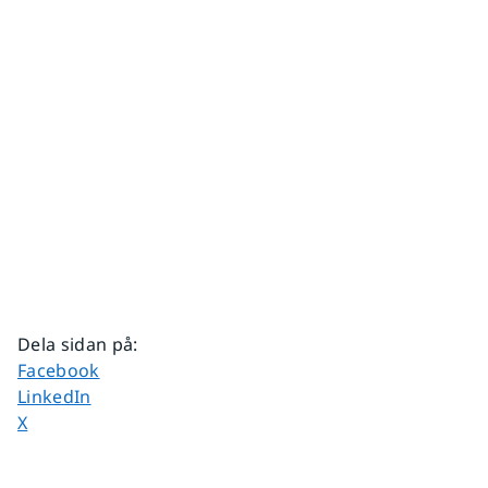
Dela sidan på
:
Dela sidan på
Facebook
Dela sidan på
LinkedIn
Dela sidan på
X