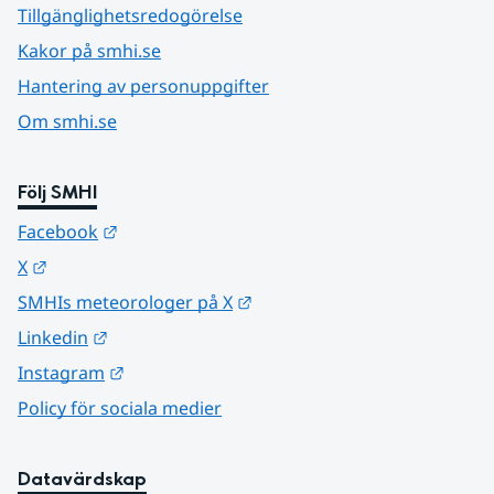
Tillgänglighetsredogörelse
Kakor på smhi.se
Hantering av personuppgifter
Om smhi.se
Följ SMHI
Länk till annan webbplats.
Facebook
Länk till annan webbplats.
X
Länk till annan webbplats.
SMHIs meteorologer på X
Länk till annan webbplats.
Linkedin
Länk till annan webbplats.
Instagram
Policy för sociala medier
Datavärdskap