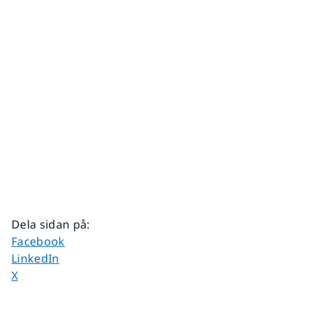
Dela sidan på
:
Dela sidan på
Facebook
Dela sidan på
LinkedIn
Dela sidan på
X