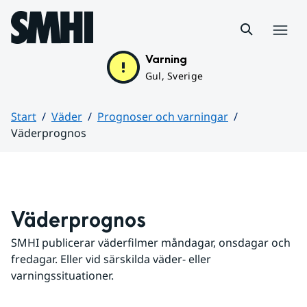
Hoppa till sidans innehåll
Meny
Varning
Gul, Sverige
Start
Väder
Prognoser och varningar
Väderprognos
Huvudinnehåll
Väderprognos
SMHI publicerar väderfilmer måndagar, onsdagar och 
fredagar. Eller vid särskilda väder- eller 
varningssituationer.