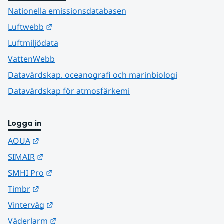
Nationella emissionsdatabasen
Länk till annan webbplats.
Luftwebb
Luftmiljödata
VattenWebb
Datavärdskap, oceanografi och marinbiologi
Datavärdskap för atmosfärkemi
Logga in
Länk till annan webbplats.
AQUA
Länk till annan webbplats.
SIMAIR
Länk till annan webbplats.
SMHI Pro
Länk till annan webbplats.
Timbr
Länk till annan webbplats.
Vinterväg
Länk till annan webbplats.
Väderlarm