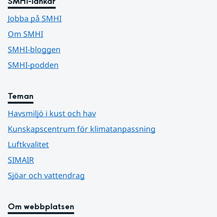
SMHI-länkar
Jobba på SMHI
Om SMHI
SMHI-bloggen
SMHI-podden
Teman
Havsmiljö i kust och hav
Kunskapscentrum för klimatanpassning
Luftkvalitet
SIMAIR
Sjöar och vattendrag
Om webbplatsen