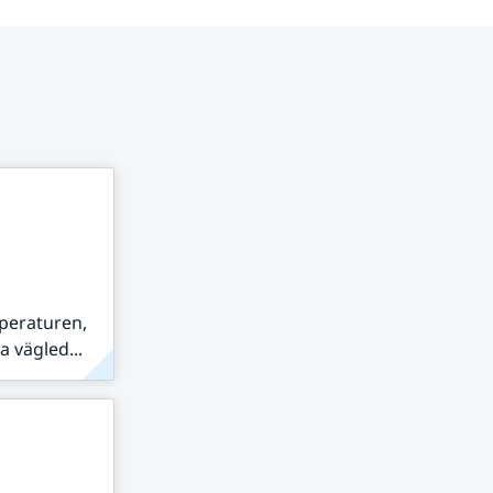
peraturen,
 vägled...