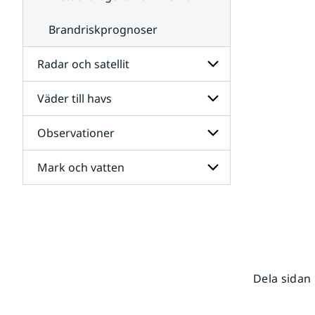
Brandriskprognoser
Radar och satellit
Väder till havs
Undersidor
för
Radar
Observationer
Undersidor
och
för
satellit
Väder
Mark och vatten
Undersidor
till
för
havs
Observationer
Undersidor
för
Mark
och
vatten
Dela sidan