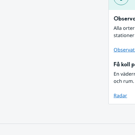
Observa
Alla orte
stationer
Observat
Få koll 
En väder
och rum. 
Radar