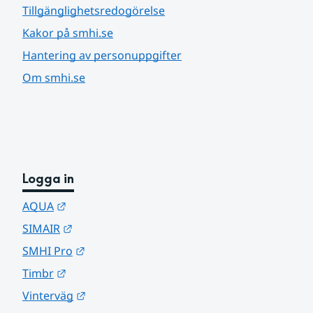
Tillgänglighetsredogörelse
Kakor på smhi.se
Hantering av personuppgifter
Om smhi.se
Logga in
Länk till annan webbplats.
AQUA
Länk till annan webbplats.
SIMAIR
Länk till annan webbplats.
SMHI Pro
Länk till annan webbplats.
Timbr
Länk till annan webbplats.
Vinterväg