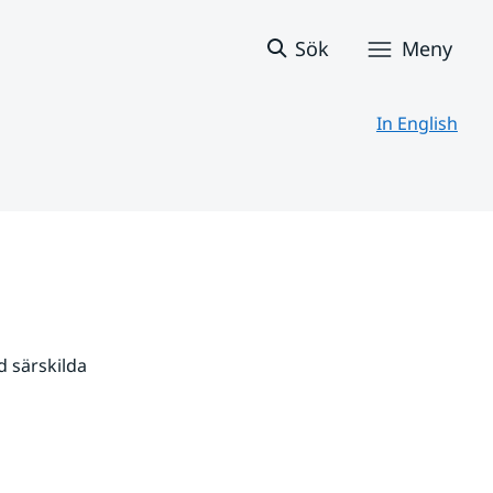
Sök
Meny
In English
 särskilda 