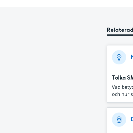
Relaterad
Tolka S
Vad bety
och hur s