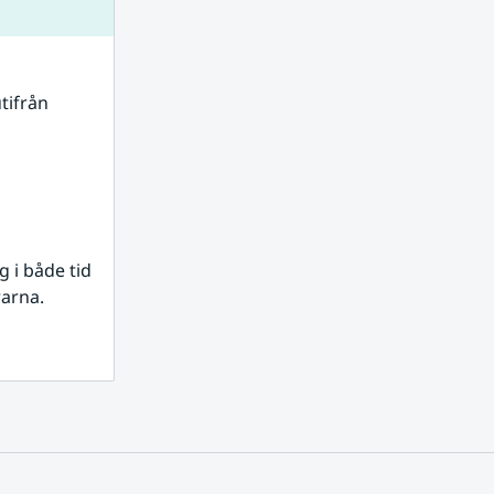
tifrån 
i både tid 
rarna.