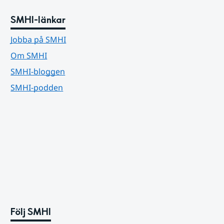
SMHI-länkar
Jobba på SMHI
Om SMHI
SMHI-bloggen
SMHI-podden
Följ SMHI