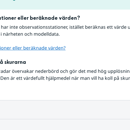
tioner eller beräknade värden?
r har inte observationsstationer, istället beräknas ett värde u
 i närheten och modelldata.
ioner eller beräknade värden?
på skurarna
radar övervakar nederbörd och gör det med hög upplösning 
Den är ett värdefullt hjälpmedel när man vill ha koll på sku