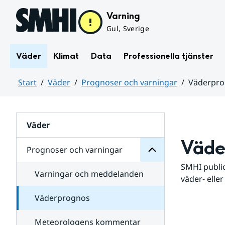
Hoppa till sidans innehåll
Varning
Gul, Sverige
Väder
Klimat
Data
Professionella tjänster
Start
Väder
Prognoser och varningar
Väderpr
varningar
och
Huvudinnehåll
Prognoser
för
Undersidor
Väder
Väde
Prognoser och varningar
SMHI public
Varningar och meddelanden
väder- eller
Väderprognos
Meteorologens kommentar