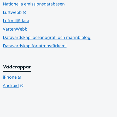
Nationella emissionsdatabasen
Länk till annan webbplats.
Luftwebb
Luftmiljödata
VattenWebb
Datavärdskap, oceanografi och marinbiologi
Datavärdskap för atmosfärkemi
Väderappar
Länk till annan webbplats.
iPhone
Länk till annan webbplats.
Android