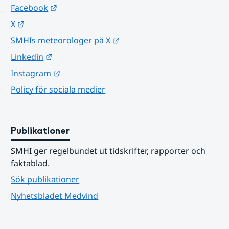
Länk till annan webbplats.
Facebook
Länk till annan webbplats.
X
Länk till annan webbplats.
SMHIs meteorologer på X
Länk till annan webbplats.
Linkedin
Länk till annan webbplats.
Instagram
Policy för sociala medier
Publikationer
SMHI ger regelbundet ut tidskrifter, rapporter och 
faktablad.
Sök publikationer
Nyhetsbladet Medvind