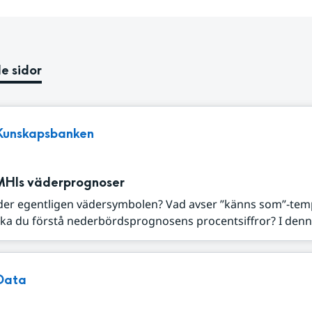
e sidor
Kunskapsbanken
MHIs väderprognoser
der egentligen vädersymbolen? Vad avser ”känns som”-tem
ka du förstå nederbördsprognosens procentsiffror? I denna
Data