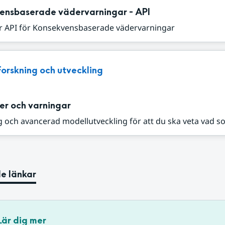
ensbaserade vädervarningar - API
r API för Konsekvensbaserade vädervarningar
Forskning och utveckling
er och varningar
 och avancerad modellutveckling för att du ska veta vad s
e länkar
Lär dig mer