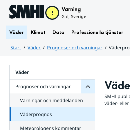
Hoppa till sidans innehåll
Varning
Gul, Sverige
Väder
Klimat
Data
Professionella tjänster
Start
Väder
Prognoser och varningar
Väderpr
varningar
och
Huvudinnehåll
Prognoser
för
Undersidor
Väder
Väde
Prognoser och varningar
SMHI public
Varningar och meddelanden
väder- eller
Väderprognos
Meteorologens kommentar