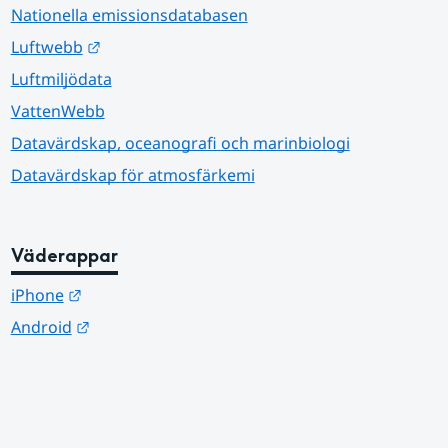
Nationella emissionsdatabasen
Länk till annan webbplats.
Luftwebb
Luftmiljödata
VattenWebb
Datavärdskap, oceanografi och marinbiologi
Datavärdskap för atmosfärkemi
Väderappar
Länk till annan webbplats.
iPhone
Länk till annan webbplats.
Android