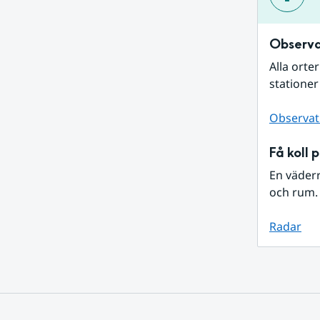
Observa
Alla orte
stationer
Observat
Få koll 
En väder
och rum. 
Radar