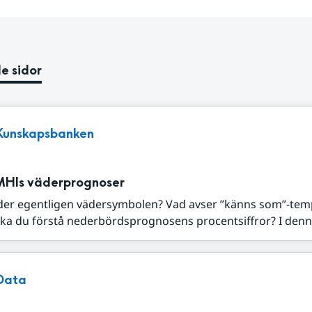
e sidor
Kunskapsbanken
MHIs väderprognoser
der egentligen vädersymbolen? Vad avser ”känns som”-tem
ka du förstå nederbördsprognosens procentsiffror? I denna
Data