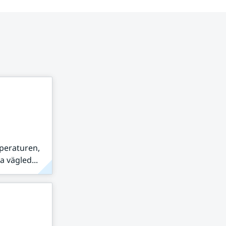
peraturen,
 vägled...