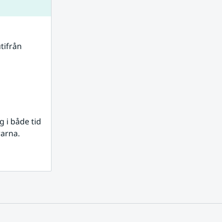
tifrån 
i både tid 
rarna.