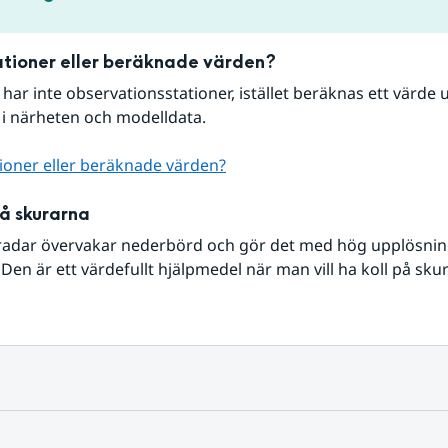
tioner eller beräknade värden?
r har inte observationsstationer, istället beräknas ett värde u
 i närheten och modelldata.
ioner eller beräknade värden?
på skurarna
radar övervakar nederbörd och gör det med hög upplösning 
Den är ett värdefullt hjälpmedel när man vill ha koll på sku