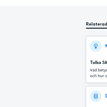
Relaterad
Tolka S
Vad bety
och hur s