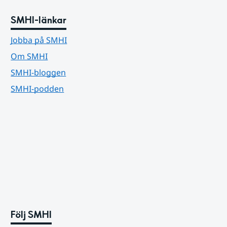
SMHI-länkar
Jobba på SMHI
Om SMHI
SMHI-bloggen
SMHI-podden
Följ SMHI