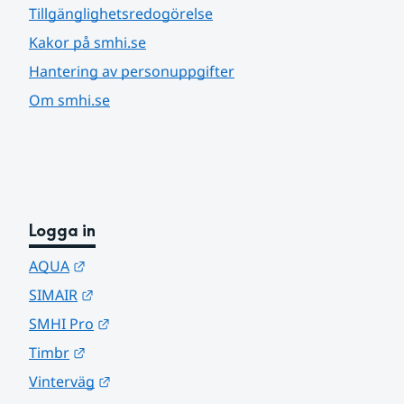
Tillgänglighetsredogörelse
Kakor på smhi.se
Hantering av personuppgifter
Om smhi.se
Logga in
Länk till annan webbplats.
AQUA
Länk till annan webbplats.
SIMAIR
Länk till annan webbplats.
SMHI Pro
Länk till annan webbplats.
Timbr
Länk till annan webbplats.
Vinterväg