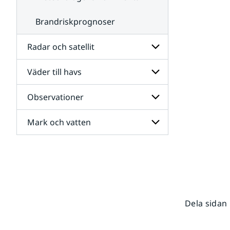
Brandriskprognoser
Radar och satellit
Väder till havs
Undersidor
för
Radar
Observationer
Undersidor
och
för
satellit
Väder
Mark och vatten
Undersidor
till
för
havs
Observationer
Undersidor
för
Mark
och
vatten
Dela sidan