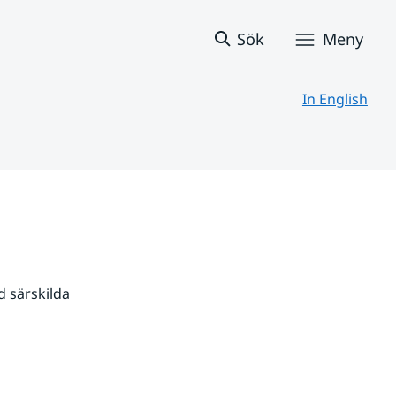
Sök
Meny
In English
 särskilda 