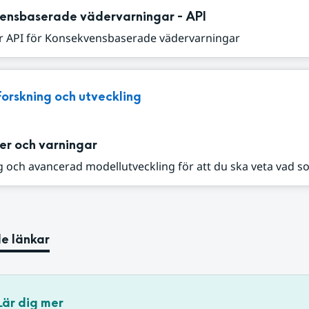
ensbaserade vädervarningar - API
r API för Konsekvensbaserade vädervarningar
Forskning och utveckling
er och varningar
 och avancerad modellutveckling för att du ska veta vad s
e länkar
Lär dig mer