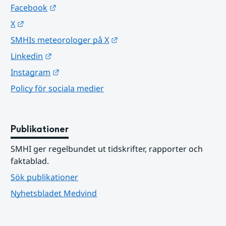
Länk till annan webbplats.
Facebook
Länk till annan webbplats.
X
Länk till annan webbplats.
SMHIs meteorologer på X
Länk till annan webbplats.
Linkedin
Länk till annan webbplats.
Instagram
Policy för sociala medier
Publikationer
SMHI ger regelbundet ut tidskrifter, rapporter och 
faktablad.
Sök publikationer
Nyhetsbladet Medvind