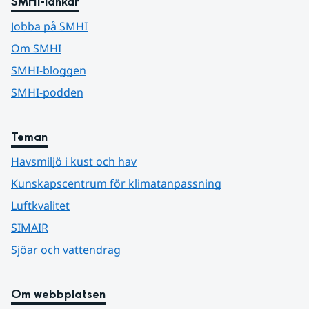
SMHI-länkar
Jobba på SMHI
Om SMHI
SMHI-bloggen
SMHI-podden
Teman
Havsmiljö i kust och hav
Kunskapscentrum för klimatanpassning
Luftkvalitet
SIMAIR
Sjöar och vattendrag
Om webbplatsen