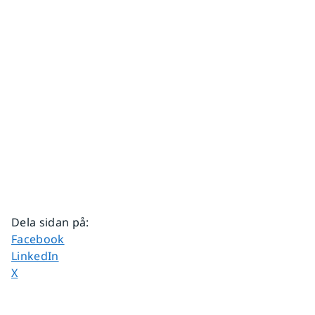
Dela sidan på
:
Dela sidan på
Facebook
Dela sidan på
LinkedIn
Dela sidan på
X