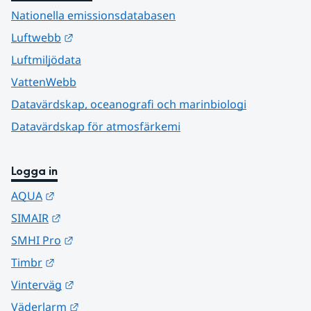
Nationella emissionsdatabasen
Länk till annan webbplats.
Luftwebb
Luftmiljödata
VattenWebb
Datavärdskap, oceanografi och marinbiologi
Datavärdskap för atmosfärkemi
Logga in
Länk till annan webbplats.
AQUA
Länk till annan webbplats.
SIMAIR
Länk till annan webbplats.
SMHI Pro
Länk till annan webbplats.
Timbr
Länk till annan webbplats.
Vinterväg
Länk till annan webbplats.
Väderlarm