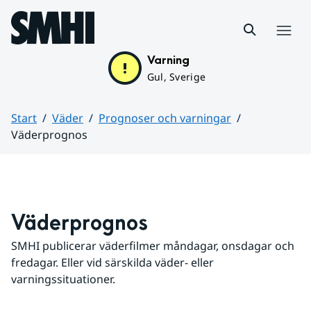
Hoppa till sidans innehåll
Meny
Varning
Gul, Sverige
Start
Väder
Prognoser och varningar
Väderprognos
Huvudinnehåll
Väderprognos
SMHI publicerar väderfilmer måndagar, onsdagar och 
fredagar. Eller vid särskilda väder- eller 
varningssituationer.