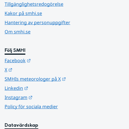
Tillgänglighetsredogörelse
Kakor på smhi.se
Hantering av personuppgifter
Om smhi.se
Följ SMHI
Länk till annan webbplats.
Facebook
Länk till annan webbplats.
X
Länk till annan webbplats.
SMHIs meteorologer på X
Länk till annan webbplats.
Linkedin
Länk till annan webbplats.
Instagram
Policy för sociala medier
Datavärdskap