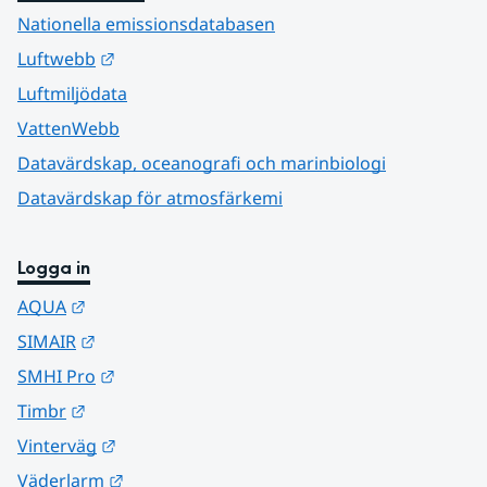
Nationella emissionsdatabasen
Länk till annan webbplats.
Luftwebb
Luftmiljödata
VattenWebb
Datavärdskap, oceanografi och marinbiologi
Datavärdskap för atmosfärkemi
Logga in
Länk till annan webbplats.
AQUA
Länk till annan webbplats.
SIMAIR
Länk till annan webbplats.
SMHI Pro
Länk till annan webbplats.
Timbr
Länk till annan webbplats.
Vinterväg
Länk till annan webbplats.
Väderlarm