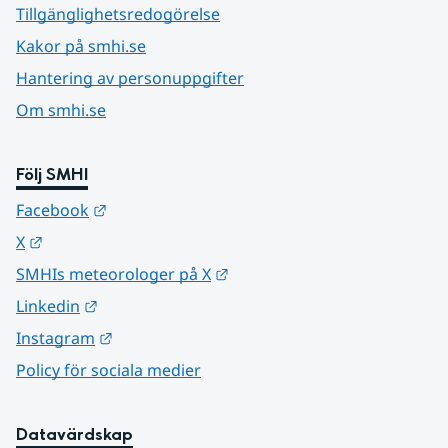
Tillgänglighetsredogörelse
Kakor på smhi.se
Hantering av personuppgifter
Om smhi.se
Följ SMHI
Länk till annan webbplats.
Facebook
Länk till annan webbplats.
X
Länk till annan webbplats.
SMHIs meteorologer på X
Länk till annan webbplats.
Linkedin
Länk till annan webbplats.
Instagram
Policy för sociala medier
Datavärdskap