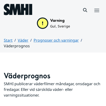
Hoppa till sidans innehåll
Meny
Varning
Gul, Sverige
Start
Väder
Prognoser och varningar
Väderprognos
Huvudinnehåll
Väderprognos
SMHI publicerar väderfilmer måndagar, onsdagar och 
fredagar. Eller vid särskilda väder- eller 
varningssituationer.