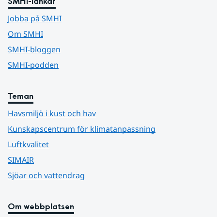
SMHI-länkar
Jobba på SMHI
Om SMHI
SMHI-bloggen
SMHI-podden
Teman
Havsmiljö i kust och hav
Kunskapscentrum för klimatanpassning
Luftkvalitet
SIMAIR
Sjöar och vattendrag
Om webbplatsen