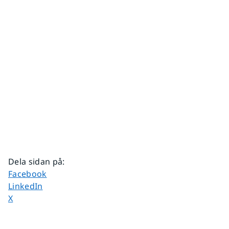
Dela sidan på
:
Dela sidan på
Facebook
Dela sidan på
LinkedIn
Dela sidan på
X