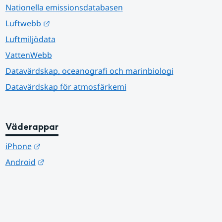
Nationella emissionsdatabasen
Länk till annan webbplats.
Luftwebb
Luftmiljödata
VattenWebb
Datavärdskap, oceanografi och marinbiologi
Datavärdskap för atmosfärkemi
Väderappar
Länk till annan webbplats.
iPhone
Länk till annan webbplats.
Android