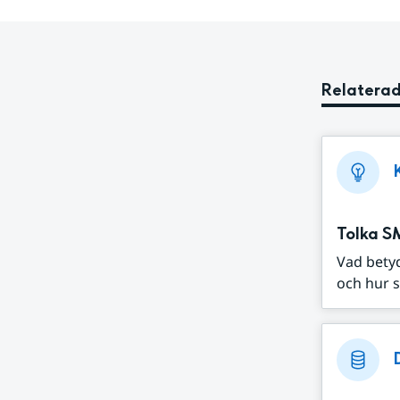
Relaterad
Tolka S
Vad bety
och hur s