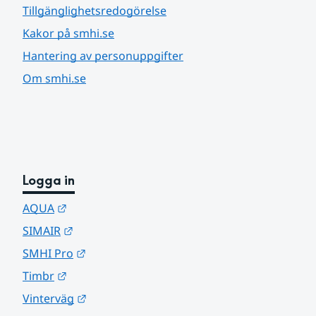
Tillgänglighetsredogörelse
Kakor på smhi.se
Hantering av personuppgifter
Om smhi.se
Logga in
Länk till annan webbplats.
AQUA
Länk till annan webbplats.
SIMAIR
Länk till annan webbplats.
SMHI Pro
Länk till annan webbplats.
Timbr
Länk till annan webbplats.
Vinterväg