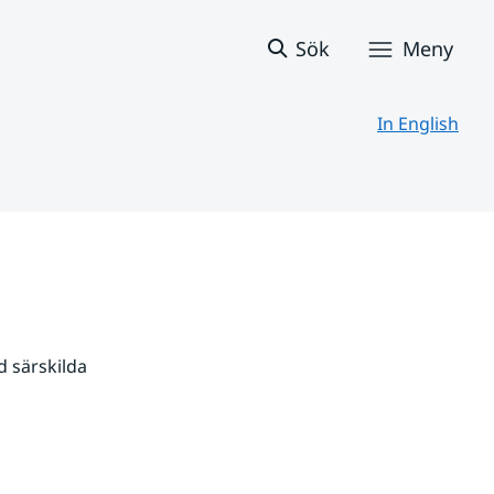
Sök
Meny
In English
 särskilda 