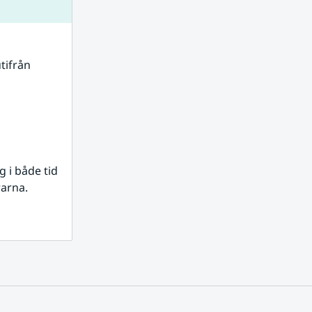
tifrån 
i både tid 
rarna.