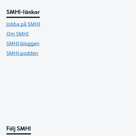
SMHI-länkar
Jobba på SMHI
Om SMHI
SMHI-bloggen
SMHI-podden
Följ SMHI