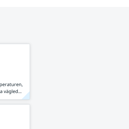
peraturen,
 vägled...