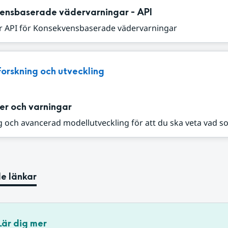
ensbaserade vädervarningar - API
r API för Konsekvensbaserade vädervarningar
Forskning och utveckling
er och varningar
 och avancerad modellutveckling för att du ska veta vad s
e länkar
Lär dig mer