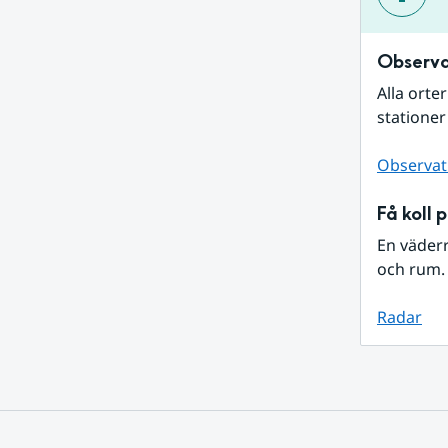
Observa
Alla orte
stationer
Observat
Få koll 
En väder
och rum. 
Radar