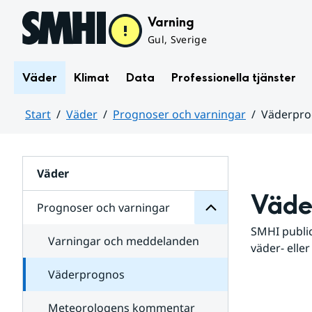
Hoppa till sidans innehåll
Varning
Gul, Sverige
Väder
Klimat
Data
Professionella tjänster
Start
Väder
Prognoser och varningar
Väderpr
varningar
och
Huvudinnehåll
Prognoser
för
Undersidor
Väder
Väde
Prognoser och varningar
SMHI public
Varningar och meddelanden
väder- eller
Väderprognos
Meteorologens kommentar