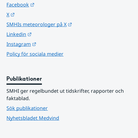
Länk till annan webbplats.
Facebook
Länk till annan webbplats.
X
Länk till annan webbplats.
SMHIs meteorologer på X
Länk till annan webbplats.
Linkedin
Länk till annan webbplats.
Instagram
Policy för sociala medier
Publikationer
SMHI ger regelbundet ut tidskrifter, rapporter och 
faktablad.
Sök publikationer
Nyhetsbladet Medvind