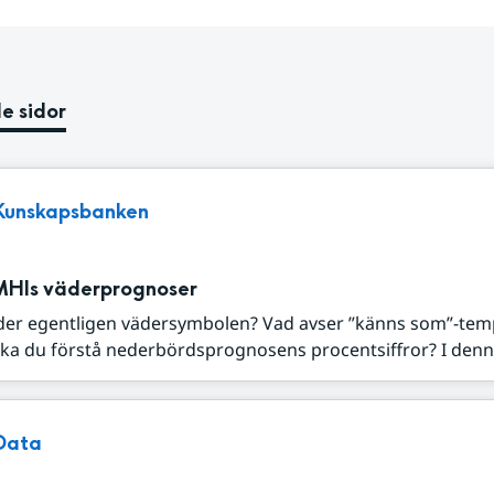
e sidor
Kunskapsbanken
MHIs väderprognoser
der egentligen vädersymbolen? Vad avser ”känns som”-tem
ka du förstå nederbördsprognosens procentsiffror? I denna
Data