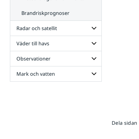
Brandriskprognoser
Radar och satellit
Väder till havs
Undersidor
för
Radar
Observationer
Undersidor
och
för
satellit
Väder
Mark och vatten
Undersidor
till
för
havs
Observationer
Undersidor
för
Mark
och
vatten
Dela sidan