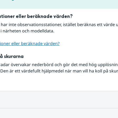
tioner eller beräknade värden?
r har inte observationsstationer, istället beräknas ett värde u
 i närheten och modelldata.
ioner eller beräknade värden?
på skurarna
radar övervakar nederbörd och gör det med hög upplösning 
Den är ett värdefullt hjälpmedel när man vill ha koll på sku