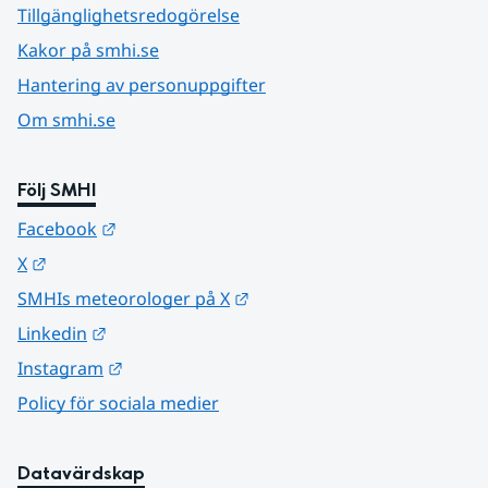
Tillgänglighetsredogörelse
Kakor på smhi.se
Hantering av personuppgifter
Om smhi.se
Följ SMHI
Länk till annan webbplats.
Facebook
Länk till annan webbplats.
X
Länk till annan webbplats.
SMHIs meteorologer på X
Länk till annan webbplats.
Linkedin
Länk till annan webbplats.
Instagram
Policy för sociala medier
Datavärdskap