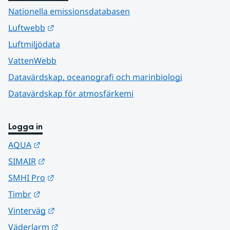
Nationella emissionsdatabasen
Länk till annan webbplats.
Luftwebb
Luftmiljödata
VattenWebb
Datavärdskap, oceanografi och marinbiologi
Datavärdskap för atmosfärkemi
Logga in
Länk till annan webbplats.
AQUA
Länk till annan webbplats.
SIMAIR
Länk till annan webbplats.
SMHI Pro
Länk till annan webbplats.
Timbr
Länk till annan webbplats.
Vinterväg
Länk till annan webbplats.
Väderlarm