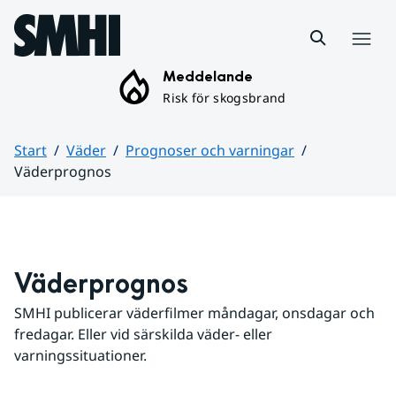
Hoppa till sidans innehåll
Meny
Meddelande
Risk för skogsbrand
Start
Väder
Prognoser och varningar
Väderprognos
Huvudinnehåll
Väderprognos
SMHI publicerar väderfilmer måndagar, onsdagar och 
fredagar. Eller vid särskilda väder- eller 
varningssituationer.