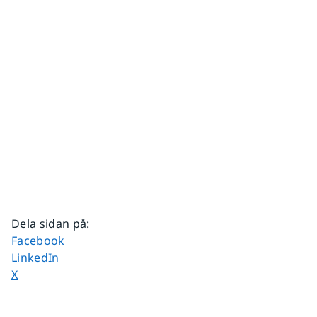
Dela sidan på
:
Dela sidan på
Facebook
Dela sidan på
LinkedIn
Dela sidan på
X