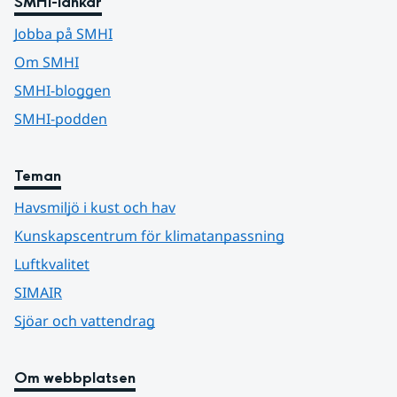
SMHI-länkar
Jobba på SMHI
Om SMHI
SMHI-bloggen
SMHI-podden
Teman
Havsmiljö i kust och hav
Kunskapscentrum för klimatanpassning
Luftkvalitet
SIMAIR
Sjöar och vattendrag
Om webbplatsen