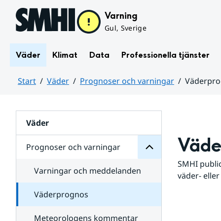
Hoppa till sidans innehåll
Varning
Gul, Sverige
Väder
Klimat
Data
Professionella tjänster
Start
Väder
Prognoser och varningar
Väderpr
varningar
och
Huvudinnehåll
Prognoser
för
Undersidor
Väder
Väde
Prognoser och varningar
SMHI public
Varningar och meddelanden
väder- eller
Väderprognos
Meteorologens kommentar