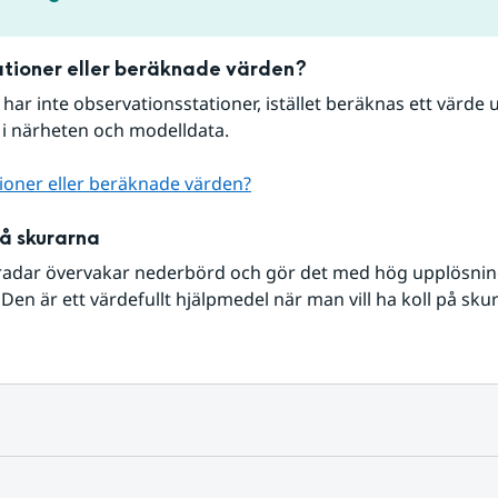
tioner eller beräknade värden?
r har inte observationsstationer, istället beräknas ett värde u
 i närheten och modelldata.
ioner eller beräknade värden?
på skurarna
radar övervakar nederbörd och gör det med hög upplösning 
Den är ett värdefullt hjälpmedel när man vill ha koll på sku