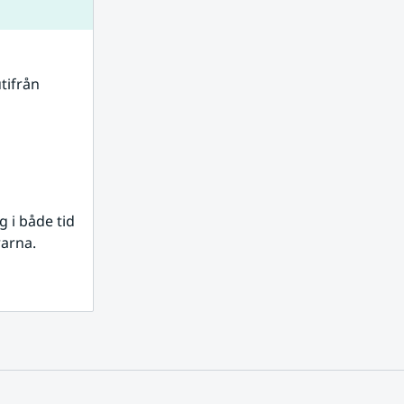
tifrån 
i både tid 
rarna.