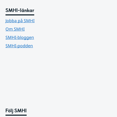
SMHI-länkar
Jobba på SMHI
Om SMHI
SMHI-bloggen
SMHI-podden
Följ SMHI