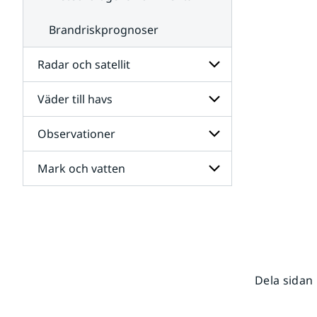
Brandriskprognoser
Radar och satellit
Väder till havs
Undersidor
för
Radar
Observationer
Undersidor
och
för
satellit
Väder
Mark och vatten
Undersidor
till
för
havs
Observationer
Undersidor
för
Mark
och
vatten
Dela sidan