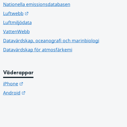
Nationella emissionsdatabasen
Länk till annan webbplats.
Luftwebb
Luftmiljödata
VattenWebb
Datavärdskap, oceanografi och marinbiologi
Datavärdskap för atmosfärkemi
Väderappar
Länk till annan webbplats.
iPhone
Länk till annan webbplats.
Android