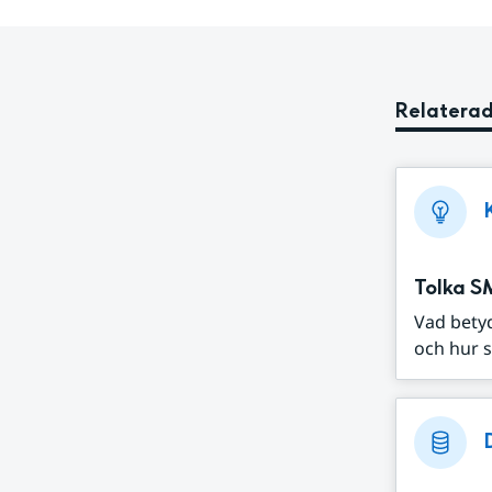
Relaterad
Tolka S
Vad bety
och hur s