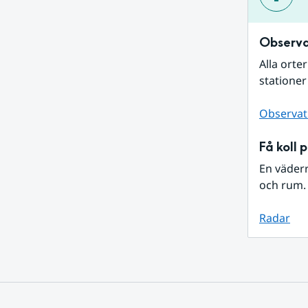
Observa
Alla orte
stationer
Observat
Få koll 
En väder
och rum. 
Radar