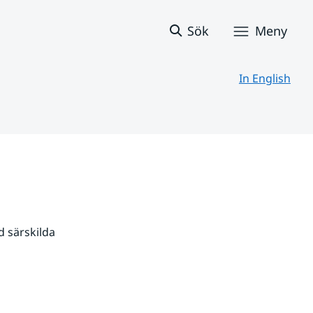
Sök
Meny
In English
 särskilda 