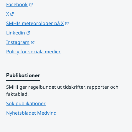
Länk till annan webbplats.
Facebook
Länk till annan webbplats.
X
Länk till annan webbplats.
SMHIs meteorologer på X
Länk till annan webbplats.
Linkedin
Länk till annan webbplats.
Instagram
Policy för sociala medier
Publikationer
SMHI ger regelbundet ut tidskrifter, rapporter och 
faktablad.
Sök publikationer
Nyhetsbladet Medvind