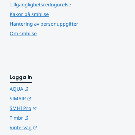
Tillgänglighetsredogörelse
Kakor på smhi.se
Hantering av personuppgifter
Om smhi.se
Logga in
Länk till annan webbplats.
AQUA
Länk till annan webbplats.
SIMAIR
Länk till annan webbplats.
SMHI Pro
Länk till annan webbplats.
Timbr
Länk till annan webbplats.
Vinterväg