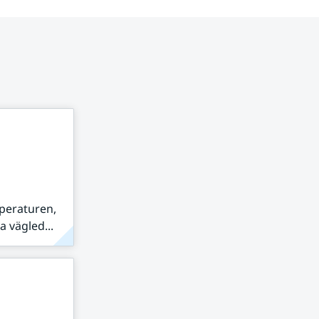
peraturen,
 vägled...