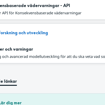
ensbaserade vädervarningar - API
r API för Konsekvensbaserade vädervarningar
Forskning och utveckling
er och varningar
 och avancerad modellutveckling för att du ska veta vad s
e länkar
Lär dig mer