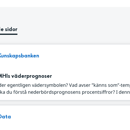
e sidor
Kunskapsbanken
MHIs väderprognoser
der egentligen vädersymbolen? Vad avser ”känns som”-tem
ka du förstå nederbördsprognosens procentsiffror? I denna
Data