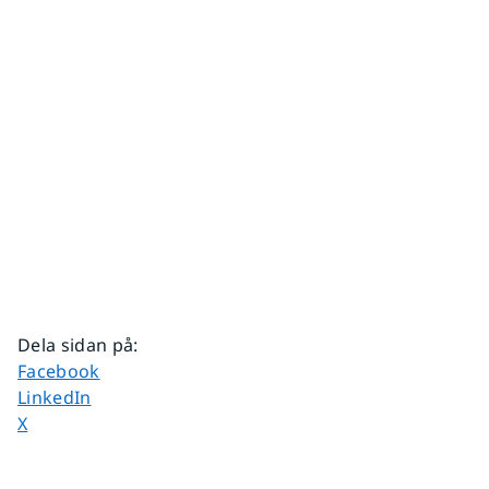
Dela sidan på
:
Dela sidan på
Facebook
Dela sidan på
LinkedIn
Dela sidan på
X