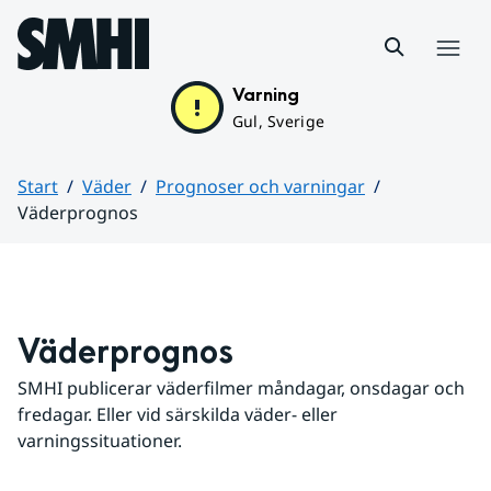
Hoppa till sidans innehåll
Meny
Varning
Gul, Sverige
Start
Väder
Prognoser och varningar
Väderprognos
Huvudinnehåll
Väderprognos
SMHI publicerar väderfilmer måndagar, onsdagar och 
fredagar. Eller vid särskilda väder- eller 
varningssituationer.