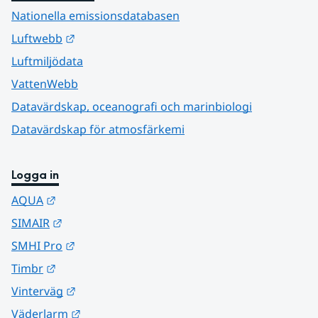
Nationella emissionsdatabasen
Länk till annan webbplats.
Luftwebb
Luftmiljödata
VattenWebb
Datavärdskap, oceanografi och marinbiologi
Datavärdskap för atmosfärkemi
Logga in
Länk till annan webbplats.
AQUA
Länk till annan webbplats.
SIMAIR
Länk till annan webbplats.
SMHI Pro
Länk till annan webbplats.
Timbr
Länk till annan webbplats.
Vinterväg
Länk till annan webbplats.
Väderlarm