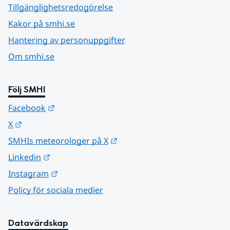
Tillgänglighetsredogörelse
Kakor på smhi.se
Hantering av personuppgifter
Om smhi.se
Följ SMHI
Länk till annan webbplats.
Facebook
Länk till annan webbplats.
X
Länk till annan webbplats.
SMHIs meteorologer på X
Länk till annan webbplats.
Linkedin
Länk till annan webbplats.
Instagram
Policy för sociala medier
Datavärdskap