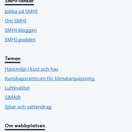
SMHI-länkar
Jobba på SMHI
Om SMHI
SMHI-bloggen
SMHI-podden
Teman
Havsmiljö i kust och hav
Kunskapscentrum för klimatanpassning
Luftkvalitet
SIMAIR
Sjöar och vattendrag
Om webbplatsen