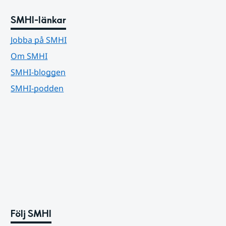
SMHI-länkar
Jobba på SMHI
Om SMHI
SMHI-bloggen
SMHI-podden
Följ SMHI