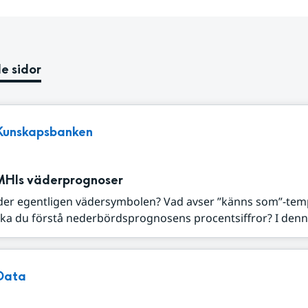
e sidor
Kunskapsbanken
MHIs väderprognoser
der egentligen vädersymbolen? Vad avser ”känns som”-tem
ka du förstå nederbördsprognosens procentsiffror? I denna
Data