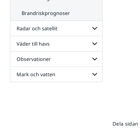
Brandriskprognoser
Radar och satellit
Väder till havs
Undersidor
för
Radar
Observationer
Undersidor
och
för
satellit
Väder
Mark och vatten
Undersidor
till
för
havs
Observationer
Undersidor
för
Mark
och
vatten
Dela sidan