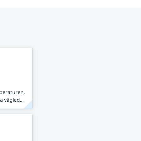
peraturen,
 vägled...