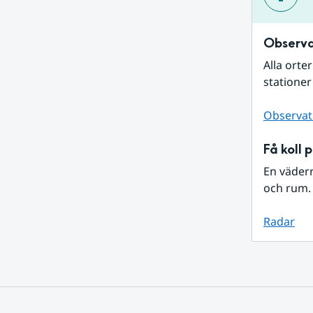
Observa
Alla orte
stationer
Observat
Få koll 
En väder
och rum. 
Radar