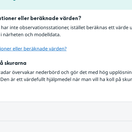
tioner eller beräknade värden?
r har inte observationsstationer, istället beräknas ett värde u
 i närheten och modelldata.
ioner eller beräknade värden?
på skurarna
radar övervakar nederbörd och gör det med hög upplösning 
Den är ett värdefullt hjälpmedel när man vill ha koll på sku