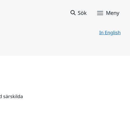
Sök
Meny
In English
 särskilda 