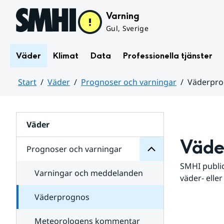
Hoppa till sidans innehåll
Varning
Gul, Sverige
Väder
Klimat
Data
Professionella tjänster
Start
Väder
Prognoser och varningar
Väderpr
varningar
och
Huvudinnehåll
Prognoser
för
Undersidor
Väder
Väde
Prognoser och varningar
SMHI public
Varningar och meddelanden
väder- eller
Väderprognos
Meteorologens kommentar