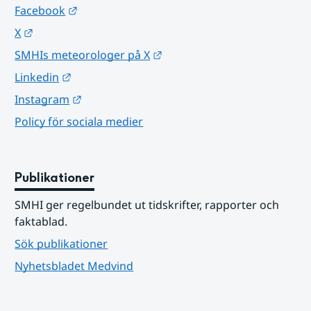
Länk till annan webbplats.
Facebook
Länk till annan webbplats.
X
Länk till annan webbplats.
SMHIs meteorologer på X
Länk till annan webbplats.
Linkedin
Länk till annan webbplats.
Instagram
Policy för sociala medier
Publikationer
SMHI ger regelbundet ut tidskrifter, rapporter och 
faktablad.
Sök publikationer
Nyhetsbladet Medvind