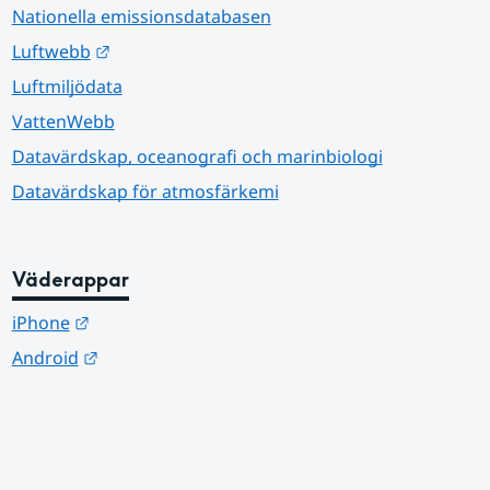
Nationella emissionsdatabasen
Länk till annan webbplats.
Luftwebb
Luftmiljödata
VattenWebb
Datavärdskap, oceanografi och marinbiologi
Datavärdskap för atmosfärkemi
Väderappar
Länk till annan webbplats.
iPhone
Länk till annan webbplats.
Android