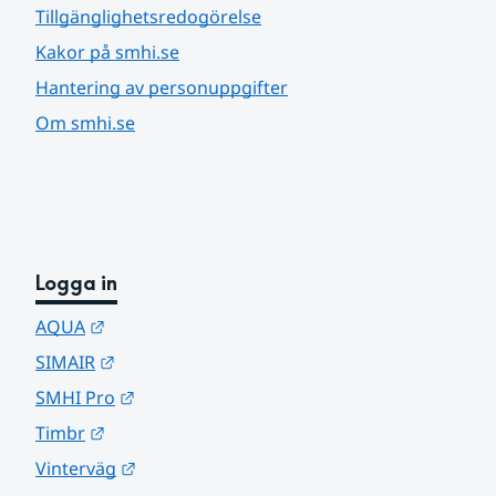
Tillgänglighetsredogörelse
Kakor på smhi.se
Hantering av personuppgifter
Om smhi.se
Logga in
Länk till annan webbplats.
AQUA
Länk till annan webbplats.
SIMAIR
Länk till annan webbplats.
SMHI Pro
Länk till annan webbplats.
Timbr
Länk till annan webbplats.
Vinterväg