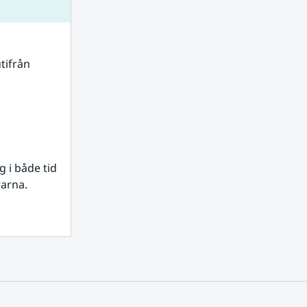
tifrån 
i både tid 
rarna.