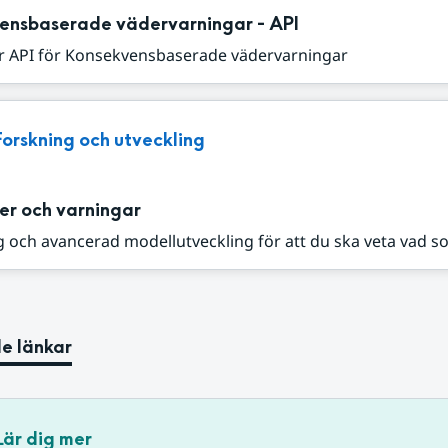
ensbaserade vädervarningar - API
r API för Konsekvensbaserade vädervarningar
Forskning och utveckling
er och varningar
 och avancerad modellutveckling för att du ska veta vad s
e länkar
Lär dig mer