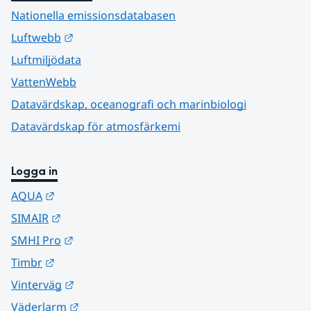
Nationella emissionsdatabasen
Länk till annan webbplats.
Luftwebb
Luftmiljödata
VattenWebb
Datavärdskap, oceanografi och marinbiologi
Datavärdskap för atmosfärkemi
Logga in
Länk till annan webbplats.
AQUA
Länk till annan webbplats.
SIMAIR
Länk till annan webbplats.
SMHI Pro
Länk till annan webbplats.
Timbr
Länk till annan webbplats.
Vinterväg
Länk till annan webbplats.
Väderlarm