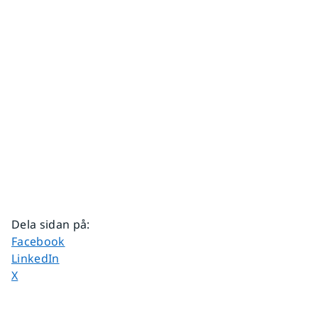
Dela sidan på
:
Dela sidan på
Facebook
Dela sidan på
LinkedIn
Dela sidan på
X