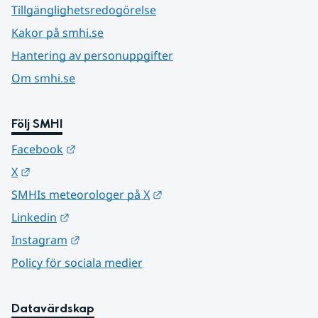
Tillgänglighetsredogörelse
Kakor på smhi.se
Hantering av personuppgifter
Om smhi.se
Följ SMHI
Länk till annan webbplats.
Facebook
Länk till annan webbplats.
X
Länk till annan webbplats.
SMHIs meteorologer på X
Länk till annan webbplats.
Linkedin
Länk till annan webbplats.
Instagram
Policy för sociala medier
Datavärdskap