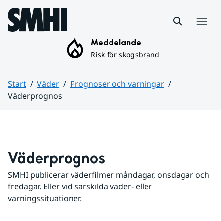
Hoppa till sidans innehåll
Meny
Meddelande
Risk för skogsbrand
Start
Väder
Prognoser och varningar
Väderprognos
Huvudinnehåll
Väderprognos
SMHI publicerar väderfilmer måndagar, onsdagar och 
fredagar. Eller vid särskilda väder- eller 
varningssituationer.