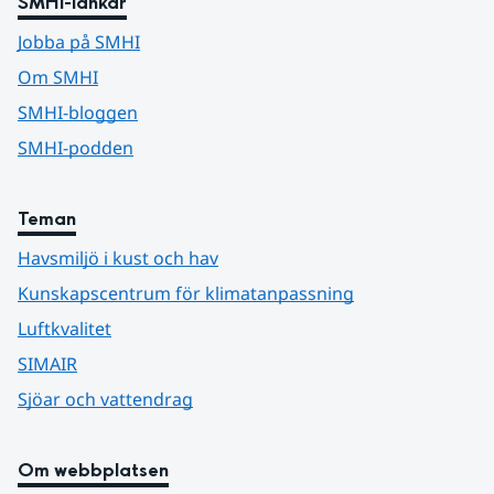
SMHI-länkar
Jobba på SMHI
Om SMHI
SMHI-bloggen
SMHI-podden
Teman
Havsmiljö i kust och hav
Kunskapscentrum för klimatanpassning
Luftkvalitet
SIMAIR
Sjöar och vattendrag
Om webbplatsen