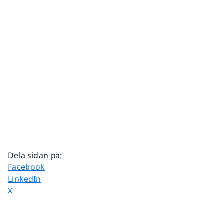
Dela sidan på
:
Dela sidan på
Facebook
Dela sidan på
LinkedIn
Dela sidan på
X