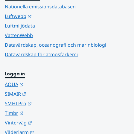
Nationella emissionsdatabasen
Länk till annan webbplats.
Luftwebb
Luftmiljödata
VattenWebb
Datavärdskap, oceanografi och marinbiologi
Datavärdskap för atmosfärkemi
Logga in
Länk till annan webbplats.
AQUA
Länk till annan webbplats.
SIMAIR
Länk till annan webbplats.
SMHI Pro
Länk till annan webbplats.
Timbr
Länk till annan webbplats.
Vinterväg
Länk till annan webbplats.
Väderlarm