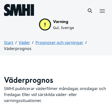
Hoppa till sidans innehåll
Meny
Varning
Gul, Sverige
Start
Väder
Prognoser och varningar
Väderprognos
Huvudinnehåll
Väderprognos
SMHI publicerar väderfilmer måndagar, onsdagar och 
fredagar. Eller vid särskilda väder- eller 
varningssituationer.