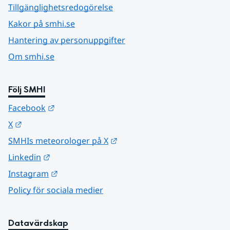
Tillgänglighetsredogörelse
Kakor på smhi.se
Hantering av personuppgifter
Om smhi.se
Följ SMHI
Länk till annan webbplats.
Facebook
Länk till annan webbplats.
X
Länk till annan webbplats.
SMHIs meteorologer på X
Länk till annan webbplats.
Linkedin
Länk till annan webbplats.
Instagram
Policy för sociala medier
Datavärdskap