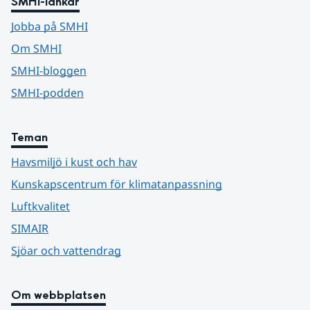
SMHI-länkar
Jobba på SMHI
Om SMHI
SMHI-bloggen
SMHI-podden
Teman
Havsmiljö i kust och hav
Kunskapscentrum för klimatanpassning
Luftkvalitet
SIMAIR
Sjöar och vattendrag
Om webbplatsen