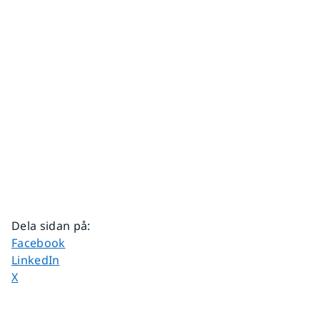
Dela sidan på
:
Dela sidan på
Facebook
Dela sidan på
LinkedIn
Dela sidan på
X