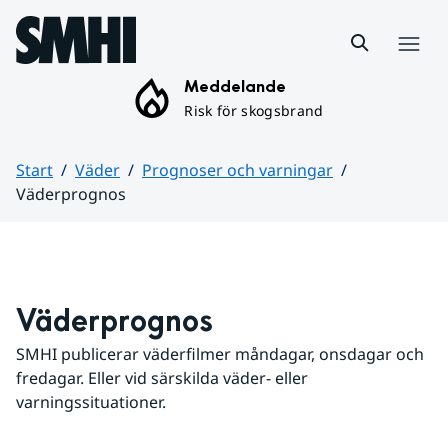
Hoppa till sidans innehåll
Meny
Meddelande
Risk för skogsbrand
Start
Väder
Prognoser och varningar
Väderprognos
Huvudinnehåll
Väderprognos
SMHI publicerar väderfilmer måndagar, onsdagar och 
fredagar. Eller vid särskilda väder- eller 
varningssituationer.