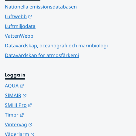
Nationella emissionsdatabasen
Länk till annan webbplats.
Luftwebb
Luftmiljödata
VattenWebb
Datavärdskap, oceanografi och marinbiologi
Datavärdskap för atmosfärkemi
Logga in
Länk till annan webbplats.
AQUA
Länk till annan webbplats.
SIMAIR
Länk till annan webbplats.
SMHI Pro
Länk till annan webbplats.
Timbr
Länk till annan webbplats.
Vinterväg
Länk till annan webbplats.
Väderlarm