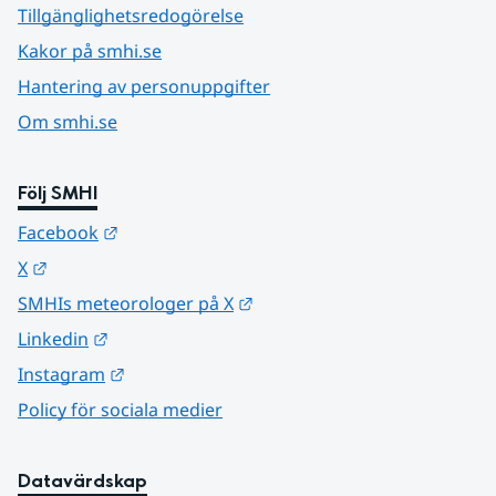
Tillgänglighetsredogörelse
Kakor på smhi.se
Hantering av personuppgifter
Om smhi.se
Följ SMHI
Länk till annan webbplats.
Facebook
Länk till annan webbplats.
X
Länk till annan webbplats.
SMHIs meteorologer på X
Länk till annan webbplats.
Linkedin
Länk till annan webbplats.
Instagram
Policy för sociala medier
Datavärdskap