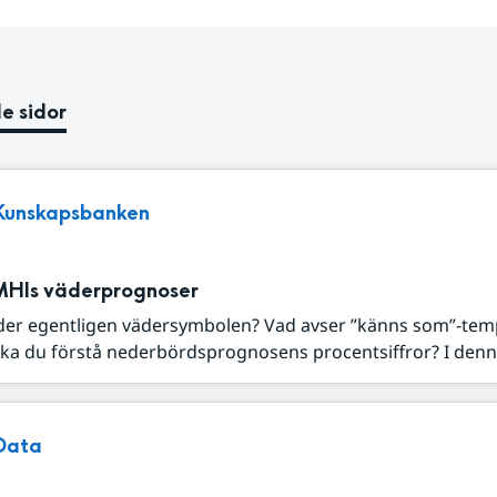
e sidor
Kunskapsbanken
MHIs väderprognoser
der egentligen vädersymbolen? Vad avser ”känns som”-tem
ka du förstå nederbördsprognosens procentsiffror? I denna
Data