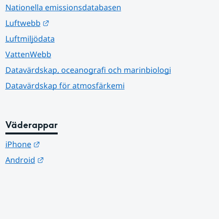
Nationella emissionsdatabasen
Länk till annan webbplats.
Luftwebb
Luftmiljödata
VattenWebb
Datavärdskap, oceanografi och marinbiologi
Datavärdskap för atmosfärkemi
Väderappar
Länk till annan webbplats.
iPhone
Länk till annan webbplats.
Android