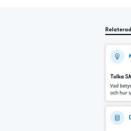
Relaterad
Tolka S
Vad bety
och hur s