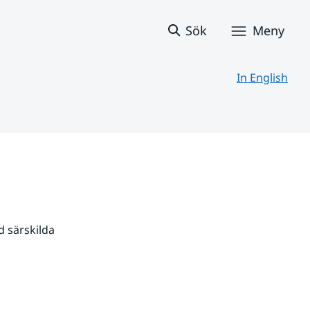
Sök
Meny
In English
 särskilda 