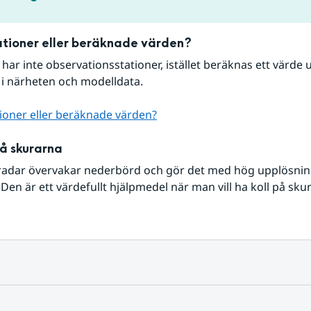
tioner eller beräknade värden?
r har inte observationsstationer, istället beräknas ett värde u
 i närheten och modelldata.
ioner eller beräknade värden?
på skurarna
radar övervakar nederbörd och gör det med hög upplösning 
Den är ett värdefullt hjälpmedel när man vill ha koll på sku