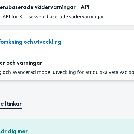
ensbaserade vädervarningar - API
r API för Konsekvensbaserade vädervarningar
Forskning och utveckling
er och varningar
 och avancerad modellutveckling för att du ska veta vad s
e länkar
Lär dig mer