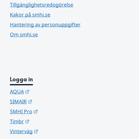
Tillgänglighetsredogörelse
Kakor på smhi.se
Hantering av personuppgifter
Om smhi.se
Logga in
Länk till annan webbplats.
AQUA
Länk till annan webbplats.
SIMAIR
Länk till annan webbplats.
SMHI Pro
Länk till annan webbplats.
Timbr
Länk till annan webbplats.
Vinterväg