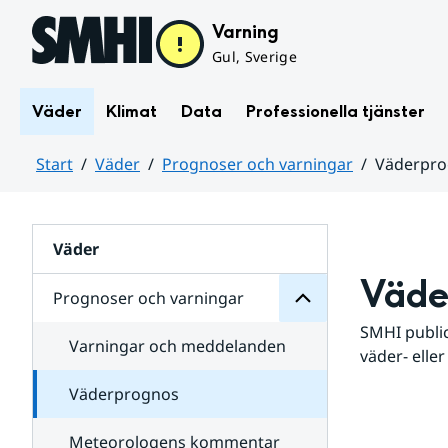
Hoppa till sidans innehåll
Varning
Gul, Sverige
Väder
Klimat
Data
Professionella tjänster
Start
Väder
Prognoser och varningar
Väderpr
varningar
och
Huvudinnehåll
Prognoser
för
Undersidor
Väder
Väde
Prognoser och varningar
SMHI public
Varningar och meddelanden
väder- eller
Väderprognos
Meteorologens kommentar