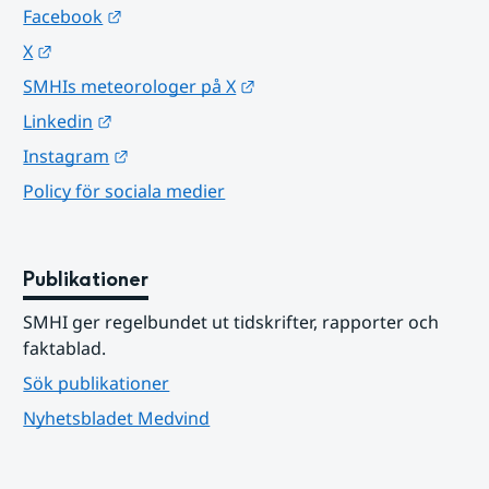
Länk till annan webbplats.
Facebook
Länk till annan webbplats.
X
Länk till annan webbplats.
SMHIs meteorologer på X
Länk till annan webbplats.
Linkedin
Länk till annan webbplats.
Instagram
Policy för sociala medier
Publikationer
SMHI ger regelbundet ut tidskrifter, rapporter och 
faktablad.
Sök publikationer
Nyhetsbladet Medvind