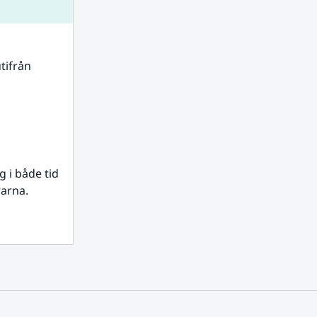
tifrån 
i både tid 
rarna.