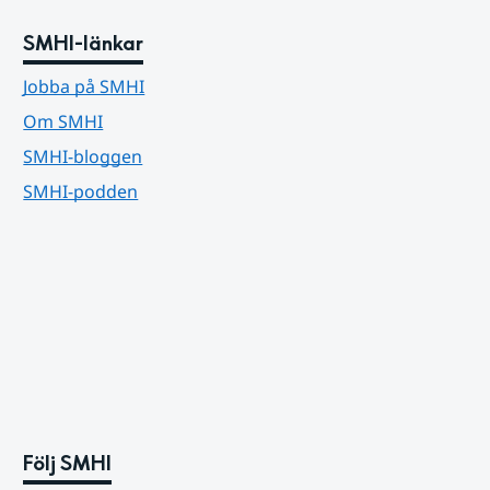
SMHI-länkar
Jobba på SMHI
Om SMHI
SMHI-bloggen
SMHI-podden
Följ SMHI