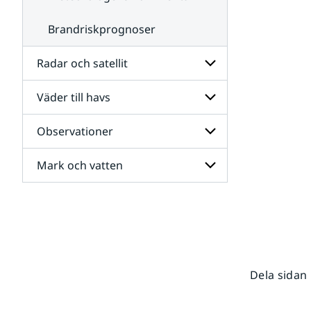
Brandriskprognoser
Radar och satellit
Väder till havs
Undersidor
för
Radar
Observationer
Undersidor
och
för
satellit
Väder
Mark och vatten
Undersidor
till
för
havs
Observationer
Undersidor
för
Mark
och
vatten
Dela sidan