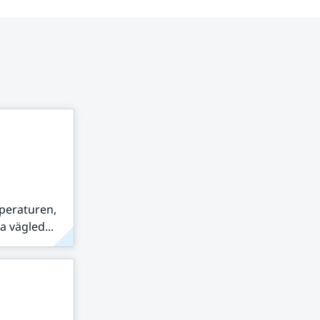
peraturen,
 vägled...