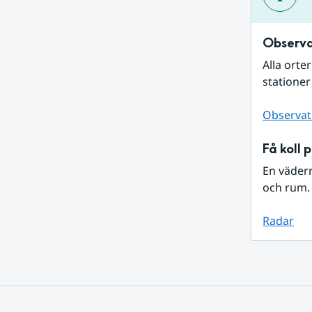
Observa
Alla orte
stationer
Observat
Få koll 
En väder
och rum. 
Radar