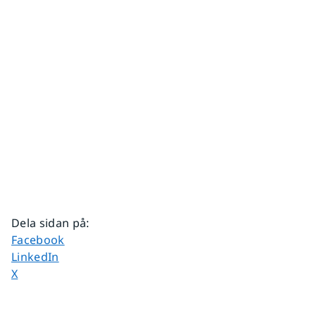
Dela sidan på
:
Dela sidan på
Facebook
Dela sidan på
LinkedIn
Dela sidan på
X