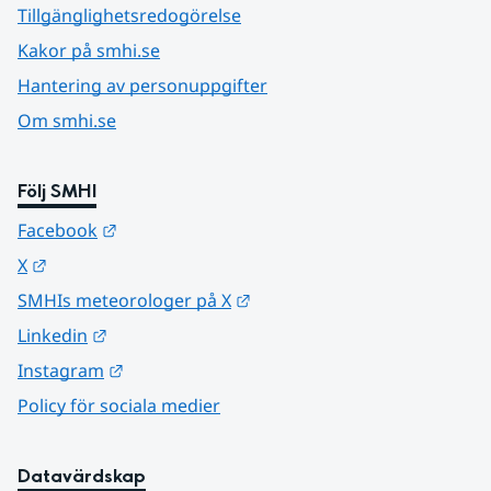
Tillgänglighetsredogörelse
Kakor på smhi.se
Hantering av personuppgifter
Om smhi.se
Följ SMHI
Länk till annan webbplats.
Facebook
Länk till annan webbplats.
X
Länk till annan webbplats.
SMHIs meteorologer på X
Länk till annan webbplats.
Linkedin
Länk till annan webbplats.
Instagram
Policy för sociala medier
Datavärdskap