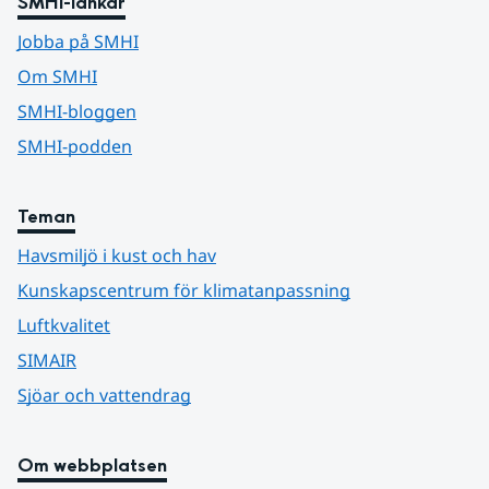
SMHI-länkar
Jobba på SMHI
Om SMHI
SMHI-bloggen
SMHI-podden
Teman
Havsmiljö i kust och hav
Kunskapscentrum för klimatanpassning
Luftkvalitet
SIMAIR
Sjöar och vattendrag
Om webbplatsen