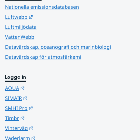
Nationella emissionsdatabasen
Länk till annan webbplats.
Luftwebb
Luftmiljödata
VattenWebb
Datavärdskap, oceanografi och marinbiologi
Datavärdskap för atmosfärkemi
Logga in
Länk till annan webbplats.
AQUA
Länk till annan webbplats.
SIMAIR
Länk till annan webbplats.
SMHI Pro
Länk till annan webbplats.
Timbr
Länk till annan webbplats.
Vinterväg
Länk till annan webbplats.
Väderlarm