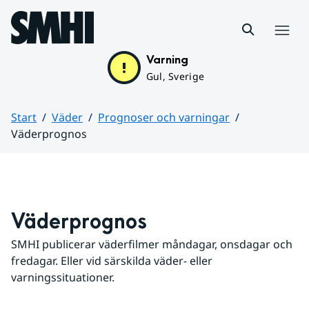
Hoppa till sidans innehåll
Meny
Varning
Gul, Sverige
Start
Väder
Prognoser och varningar
Väderprognos
Huvudinnehåll
Väderprognos
SMHI publicerar väderfilmer måndagar, onsdagar och 
fredagar. Eller vid särskilda väder- eller 
varningssituationer.