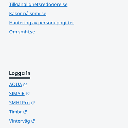
Tillgänglighetsredogörelse
Kakor på smhi.se
Hantering av personuppgifter
Om smhi.se
Logga in
Länk till annan webbplats.
AQUA
Länk till annan webbplats.
SIMAIR
Länk till annan webbplats.
SMHI Pro
Länk till annan webbplats.
Timbr
Länk till annan webbplats.
Vinterväg