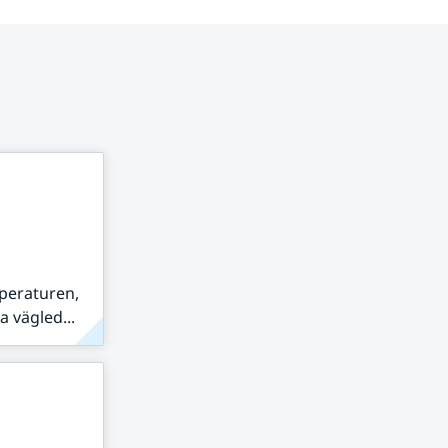
peraturen,
 vägled...