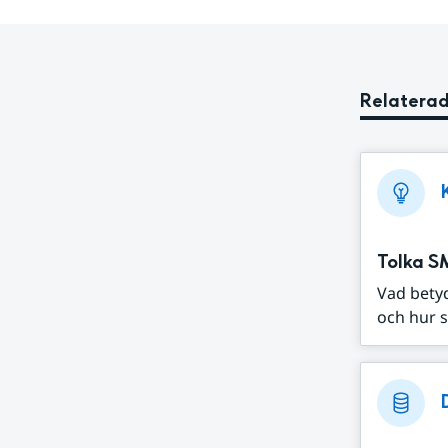
Relaterad
Tolka S
Vad bety
och hur s