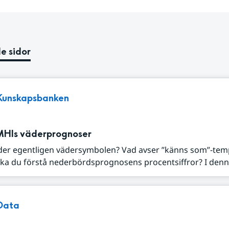
e sidor
Kunskapsbanken
MHIs väderprognoser
der egentligen vädersymbolen? Vad avser ”känns som”-tem
ka du förstå nederbördsprognosens procentsiffror? I denna
Data