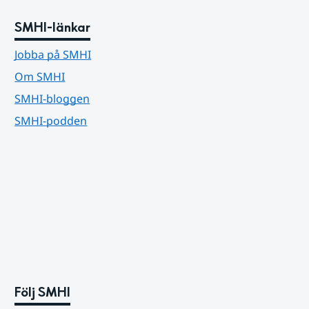
SMHI-länkar
Jobba på SMHI
Om SMHI
SMHI-bloggen
SMHI-podden
Följ SMHI