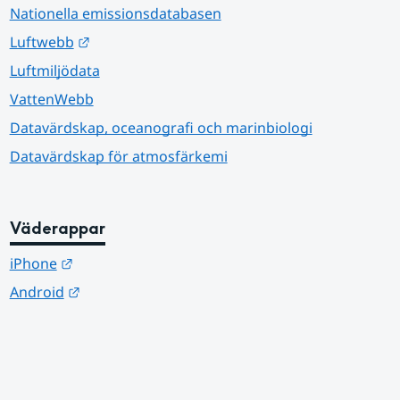
Nationella emissionsdatabasen
Länk till annan webbplats.
Luftwebb
Luftmiljödata
VattenWebb
Datavärdskap, oceanografi och marinbiologi
Datavärdskap för atmosfärkemi
Väderappar
Länk till annan webbplats.
iPhone
Länk till annan webbplats.
Android