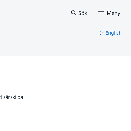
Sök
Meny
In English
 särskilda 