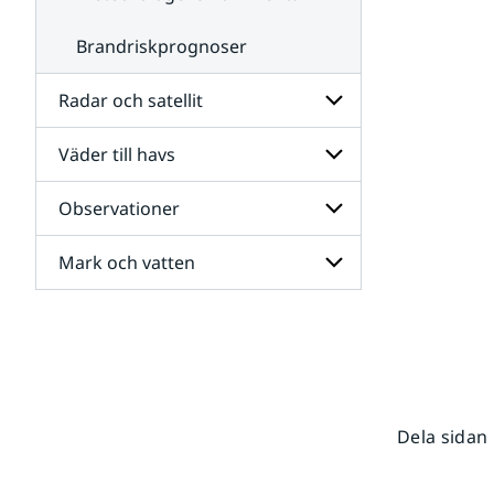
Brandriskprognoser
Radar och satellit
Väder till havs
Undersidor
för
Radar
Observationer
Undersidor
och
för
satellit
Väder
Mark och vatten
Undersidor
till
för
havs
Observationer
Undersidor
för
Mark
och
vatten
Dela sidan