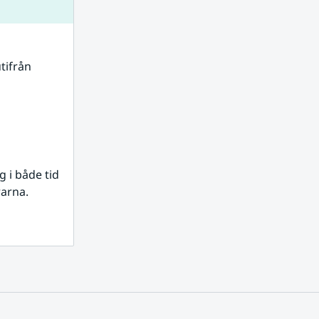
tifrån 
i både tid 
rarna.