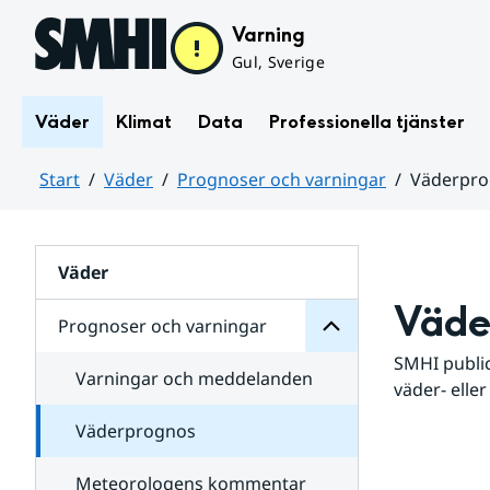
Hoppa till sidans innehåll
Varning
Gul, Sverige
Väder
Klimat
Data
Professionella tjänster
Start
Väder
Prognoser och varningar
Väderpr
varningar
och
Huvudinnehåll
Prognoser
för
Undersidor
Väder
Väde
Prognoser och varningar
SMHI public
Varningar och meddelanden
väder- eller
Väderprognos
Meteorologens kommentar