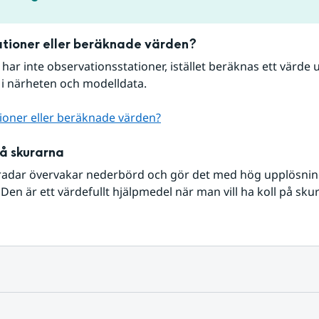
tioner eller beräknade värden?
r har inte observationsstationer, istället beräknas ett värde u
 i närheten och modelldata.
ioner eller beräknade värden?
på skurarna
radar övervakar nederbörd och gör det med hög upplösning 
Den är ett värdefullt hjälpmedel när man vill ha koll på sku