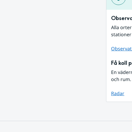
Observa
Alla orte
stationer
Observat
Få koll 
En väder
och rum. 
Radar