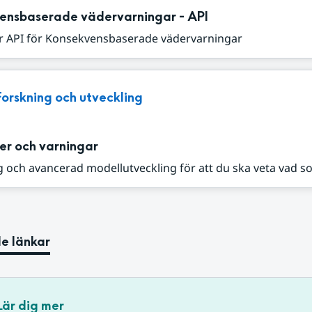
ensbaserade vädervarningar - API
r API för Konsekvensbaserade vädervarningar
Forskning och utveckling
er och varningar
 och avancerad modellutveckling för att du ska veta vad s
e länkar
Lär dig mer