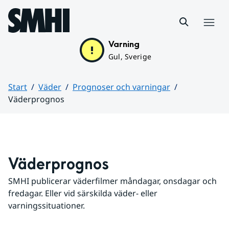
Hoppa till sidans innehåll
Meny
Varning
Gul, Sverige
Start
Väder
Prognoser och varningar
Väderprognos
Huvudinnehåll
Väderprognos
SMHI publicerar väderfilmer måndagar, onsdagar och 
fredagar. Eller vid särskilda väder- eller 
varningssituationer.