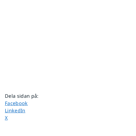
Dela sidan på
:
Dela sidan på
Facebook
Dela sidan på
LinkedIn
Dela sidan på
X