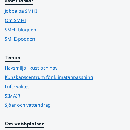
SMHI-länkar
Jobba på SMHI
Om SMHI
SMHI-bloggen
SMHI-podden
Teman
Havsmiljö i kust och hav
Kunskapscentrum för klimatanpassning
Luftkvalitet
SIMAIR
Sjöar och vattendrag
Om webbplatsen