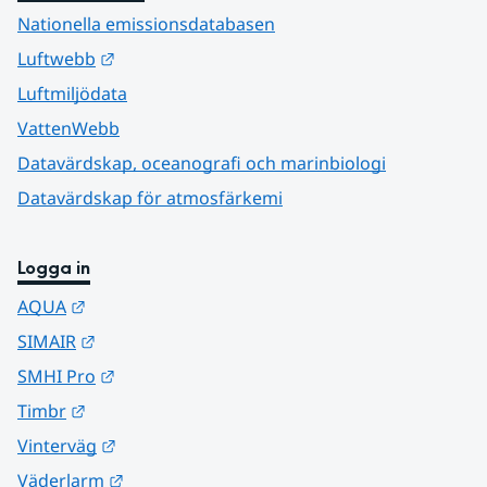
Nationella emissionsdatabasen
Länk till annan webbplats.
Luftwebb
Luftmiljödata
VattenWebb
Datavärdskap, oceanografi och marinbiologi
Datavärdskap för atmosfärkemi
Logga in
Länk till annan webbplats.
AQUA
Länk till annan webbplats.
SIMAIR
Länk till annan webbplats.
SMHI Pro
Länk till annan webbplats.
Timbr
Länk till annan webbplats.
Vinterväg
Länk till annan webbplats.
Väderlarm