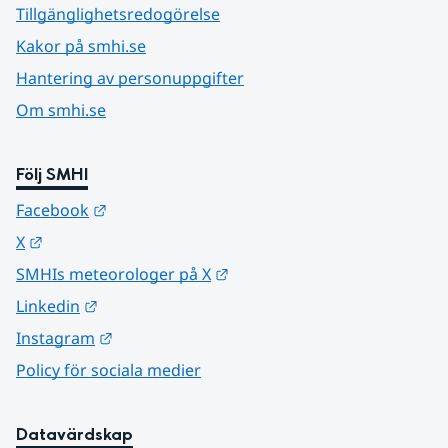
Tillgänglighetsredogörelse
Kakor på smhi.se
Hantering av personuppgifter
Om smhi.se
Följ SMHI
Länk till annan webbplats.
Facebook
Länk till annan webbplats.
X
Länk till annan webbplats.
SMHIs meteorologer på X
Länk till annan webbplats.
Linkedin
Länk till annan webbplats.
Instagram
Policy för sociala medier
Datavärdskap