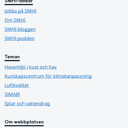
SMHI-länkar
Jobba på SMHI
Om SMHI
SMHI-bloggen
SMHI-podden
Teman
Havsmiljö i kust och hav
Kunskapscentrum för klimatanpassning
Luftkvalitet
SIMAIR
Sjöar och vattendrag
Om webbplatsen