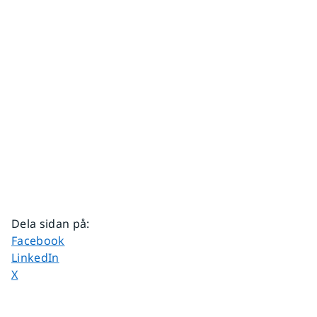
Dela sidan på
:
Dela sidan på
Facebook
Dela sidan på
LinkedIn
Dela sidan på
X