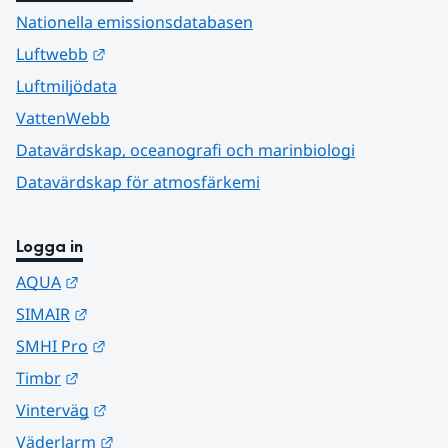
Nationella emissionsdatabasen
Länk till annan webbplats.
Luftwebb
Luftmiljödata
VattenWebb
Datavärdskap, oceanografi och marinbiologi
Datavärdskap för atmosfärkemi
Logga in
Länk till annan webbplats.
AQUA
Länk till annan webbplats.
SIMAIR
Länk till annan webbplats.
SMHI Pro
Länk till annan webbplats.
Timbr
Länk till annan webbplats.
Vinterväg
Länk till annan webbplats.
Väderlarm