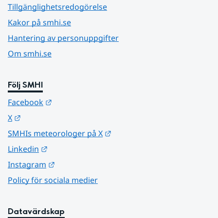
Tillgänglighetsredogörelse
Kakor på smhi.se
Hantering av personuppgifter
Om smhi.se
Följ SMHI
Länk till annan webbplats.
Facebook
Länk till annan webbplats.
X
Länk till annan webbplats.
SMHIs meteorologer på X
Länk till annan webbplats.
Linkedin
Länk till annan webbplats.
Instagram
Policy för sociala medier
Datavärdskap