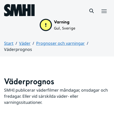
Hoppa till sidans innehåll
Meny
Varning
Gul, Sverige
Start
Väder
Prognoser och varningar
Väderprognos
Huvudinnehåll
Väderprognos
SMHI publicerar väderfilmer måndagar, onsdagar och 
fredagar. Eller vid särskilda väder- eller 
varningssituationer.